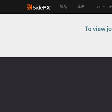
製品
業界
コミュニ
To view j