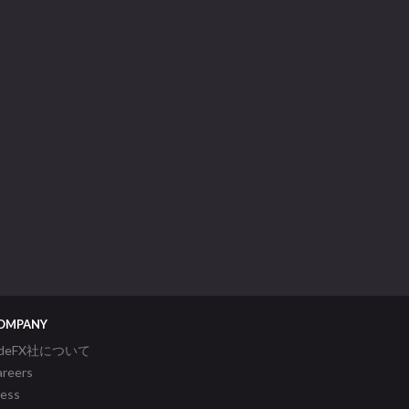
OMPANY
ideFX社について
areers
ress