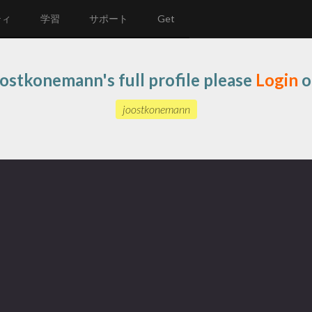
ティ
学習
サポート
Get
oostkonemann's full profile please
Login
o
joostkonemann