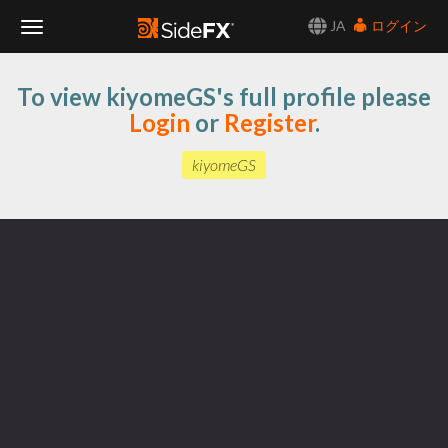
JA
ログイン
Toggle
To view kiyomeGS's full profile please
Navigation
Login
or
Register
.
kiyomeGS