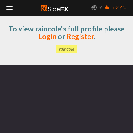
JA
ログイン
Toggle
To view raincole's full profile please
Navigation
Login
or
Register
.
raincole