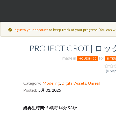
Log into your account
to keep track of your progress. You can w
PROJECT GROT | ロッ
made in
for
HOUDINI 20
INTE
(0 res
Category
Modeling
,
Digital Assets
,
Unreal
Posted
5月 01, 2025
総再生時間:
1 時間 14分 52秒