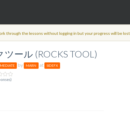
ork through the lessons without logging in but your progress will be los
クツール (ROCKS TOOL)
by
at
RMEDIATE
MARN
SIDEFX
ponses)