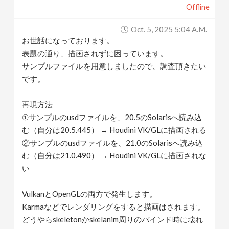
Offline
v
Oct. 5, 2025 5:04 A.m.
i
お世話になっております。
表題の通り、描画されずに困っています。
g
サンプルファイルを用意しましたので、調査頂きたい
です。
a
再現方法
①サンプルのusdファイルを、20.5のSolarisへ読み込
t
む（自分は20.5.445） → Houdini VK/GLに描画される
②サンプルのusdファイルを、21.0のSolarisへ読み込
i
む（自分は21.0.490） → Houdini VK/GLに描画されな
い
o
VulkanとOpenGLの両方で発生します。
n
Karmaなどでレンダリングをすると描画はされます。
どうやらskeletonかskelanim周りのバインド時に壊れ