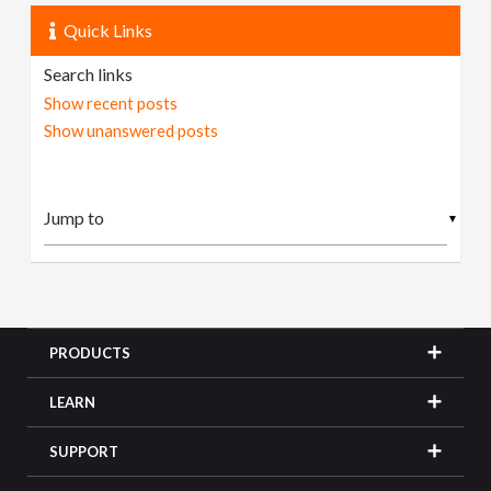
Quick Links
Search links
Show recent posts
Show unanswered posts
▼
PRODUCTS
LEARN
SUPPORT