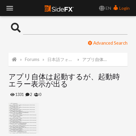
EN
Login
T
o
Advanced Search
g
Forums
日本語フォーラム
アプリ自体は起動するが、起動時エラー表示が出る
g
アプリ自体は起動するが、起動時
l
エラー表示が出る
e
1331
2
0
N
a