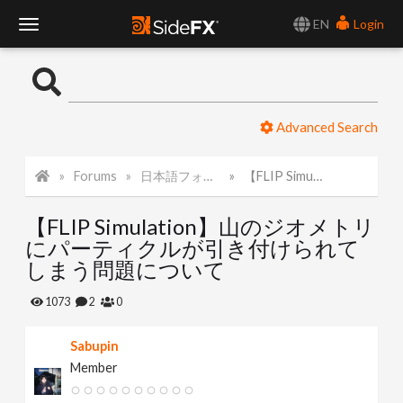
EN
Login
T
o
Advanced Search
g
Forums
日本語フォーラム
【FLIP Simulation】山のジオメトリにパーティクルが引き付けられてしまう問題について
g
【FLIP Simulation】山のジオメトリ
l
にパーティクルが引き付けられて
しまう問題について
e
1073
2
0
N
Sabupin
Member
a