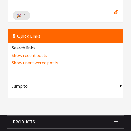
1
Quick Links
Search links
Show recent posts
Show unanswered posts
▼
PRODUCTS