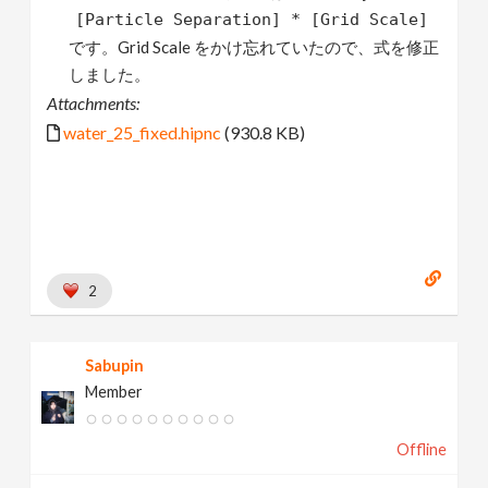
[Particle Separation] * [Grid Scale]
です。Grid Scale をかけ忘れていたので、式を修正
しました。
Attachments:
water_25_fixed.hipnc
(930.8 KB)
2
Sabupin
Member
Offline