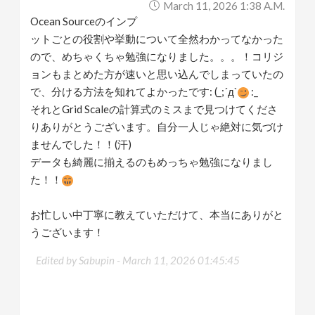
March 11, 2026 1:38 A.m.
Ocean Sourceのインプ
ットごとの役割や挙動について全然わかってなかった
ので、めちゃくちゃ勉強になりました。。。！コリジ
ョンもまとめた方が速いと思い込んでしまっていたの
で、分ける方法を知れてよかったです: (_;´д`
:_
それとGrid Scaleの計算式のミスまで見つけてくださ
りありがとうございます。自分一人じゃ絶対に気づけ
ませんでした！！(汗)
データも綺麗に揃えるのもめっちゃ勉強になりまし
た！！
お忙しい中丁寧に教えていただけて、本当にありがと
うございます！
Edited by Sabupin -
March 11, 2026 01:45:45