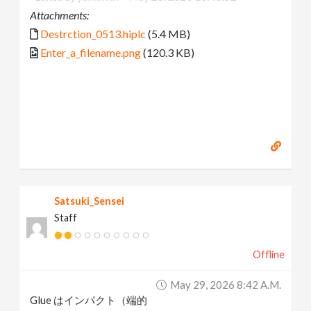
Attachments:
Destrction_0513.hiplc
(5.4 MB)
Enter_a_filename.png
(120.3 KB)
Satsuki_Sensei
Staff
Offline
May 29, 2026 8:42 A.m.
Glue はインパクト（端的