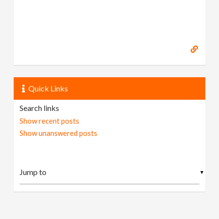
Quick Links
Search links
Show recent posts
Show unanswered posts
▼