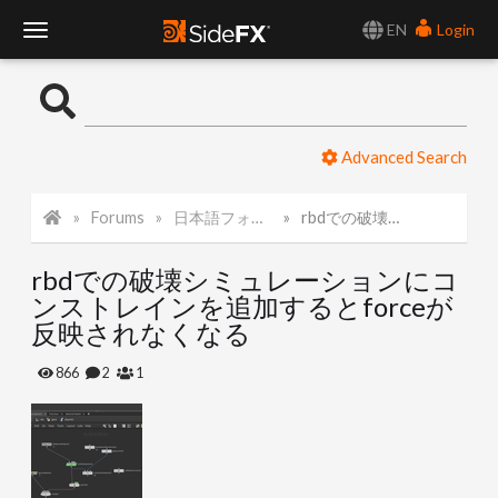
EN
Login
T
o
Advanced Search
g
Forums
日本語フォーラム
rbdでの破壊シミュレーションにコンストレインを追加するとforceが反映されなくなる
g
rbdでの破壊シミュレーションにコ
l
ンストレインを追加するとforceが
反映されなくなる
e
866
2
1
N
a