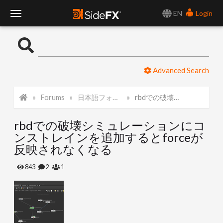
EN
Login
T
o
Advanced Search
g
Forums
日本語フォーラム
rbdでの破壊シミュレーションにコンストレインを追加するとforceが反映されなくなる
g
rbdでの破壊シミュレーションにコ
l
ンストレインを追加するとforceが
反映されなくなる
e
843
2
1
N
a