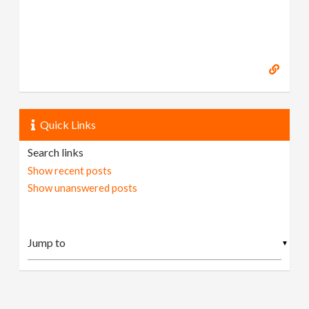
Quick Links
Search links
Show recent posts
Show unanswered posts
▼