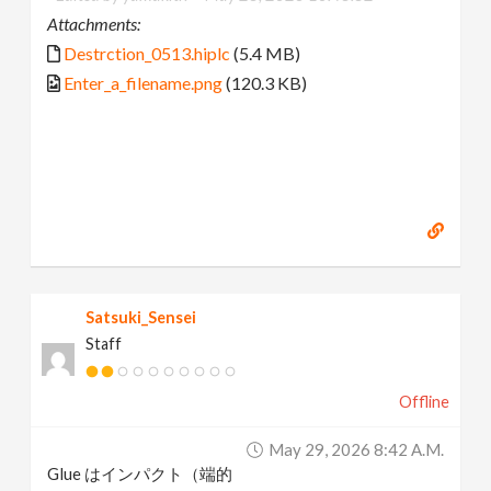
Attachments:
Destrction_0513.hiplc
(5.4 MB)
Enter_a_filename.png
(120.3 KB)
Satsuki_Sensei
Staff
Offline
May 29, 2026 8:42 A.m.
Glue はインパクト（端的