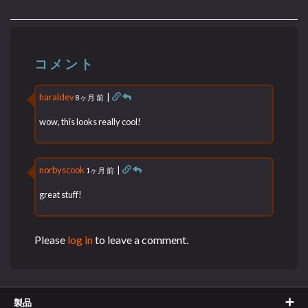
コメント
haraldev
|
8ヶ月 前
wow, this looks really cool!
norbyscook
|
1ヶ月 前
great stuff!
Please
log in
to leave a comment.
製品