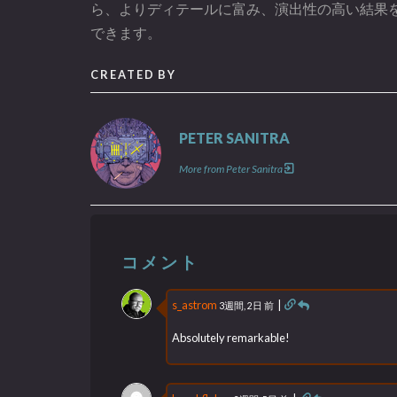
ら、よりディテールに富み、演出性の高い結果
できます。
CREATED BY
PETER SANITRA
More from Peter Sanitra
コメント
s_astrom
|
3週間, 2日 前
Absolutely remarkable!