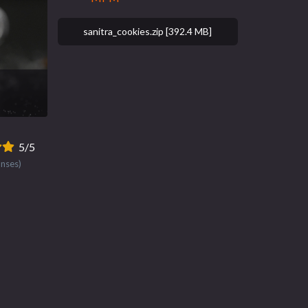
sanitra_cookies.zip [392.4 MB]
5/5
onses)