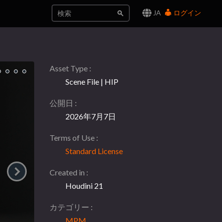
JA
ログイン
Asset Type
Scene File | HIP
公開日
2026年7月7日
Terms of Use
Standard License
Created in
Houdini 21
カテゴリー
MPM