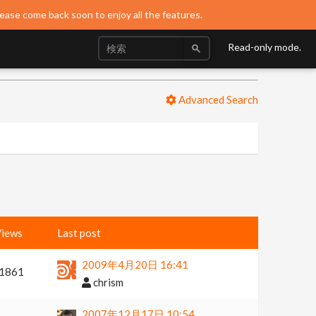
lease come back soon to enjoy all the features.
Read-only mode.
Advanced Search
iews
Last post
2009年4月20日 16:41
1861
chrism
2007年12月17日 10:54