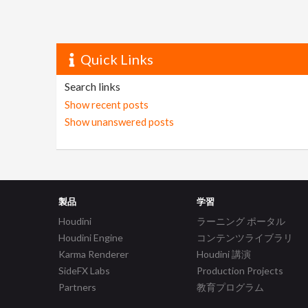
Quick Links
Search links
Show recent posts
Show unanswered posts
製品
学習
Houdini
ラーニング ポータル
Houdini Engine
コンテンツライブラリ
Karma Renderer
Houdini 講演
SideFX Labs
Production Projects
Partners
教育プログラム