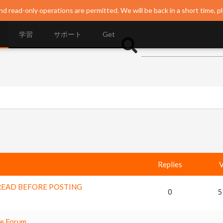
nd read-only operations are permitted. We will be back in a short time, p
学習
サポート
Get
Replies
V
i - READ BEFORE POSTING
0
5
ie Forum