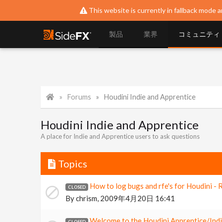
This website is currently in fallback mode a
製品
業界
コミュニティ
Forums
Houdini Indie and Apprentice
Houdini Indie and Apprentice
A place for Indie and Apprentice users to ask questions
Topics
How to log bugs and rfe's for Houdin
By
chrism
,
2009年4月20日 16:41
Welcome to the Houdini Apprentice/Ind