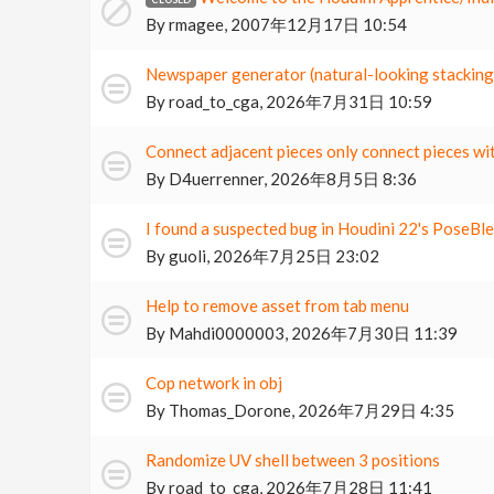
By
rmagee
,
2007年12月17日 10:54
Newspaper generator (natural-looking stacking/
By
road_to_cga
,
2026年7月31日 10:59
Connect adjacent pieces only connect pieces wi
By
D4uerrenner
,
2026年8月5日 8:36
I found a suspected bug in Houdini 22's PoseBle
By
guoli
,
2026年7月25日 23:02
Help to remove asset from tab menu
By
Mahdi0000003
,
2026年7月30日 11:39
Cop network in obj
By
Thomas_Dorone
,
2026年7月29日 4:35
Randomize UV shell between 3 positions
By
road_to_cga
,
2026年7月28日 11:41