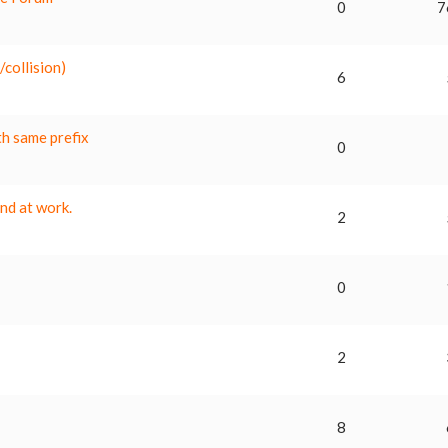
0
7
collision)
6
th same prefix
0
nd at work.
2
0
2
8