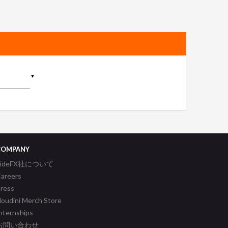
▼
COMPANY
SideFX社について
areers
ress
oudini Merch Store
nternships
お問い合わせ