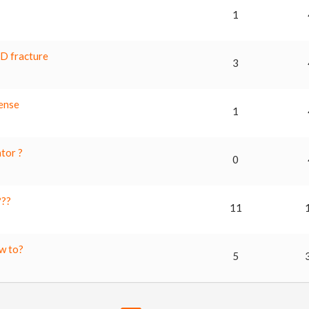
1
BD fracture
3
cense
1
ator ?
0
???
11
w to?
5