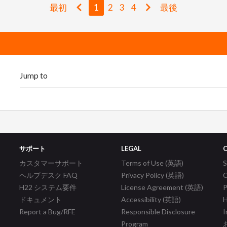
最初
1
2
3
4
最後
サポート
LEGAL
カスタマーサポート
Terms of Use (英語)
ヘルプデスク FAQ
Privacy Policy (英語)
C
H22 システム要件
License Agreement (英語)
P
ドキュメント
Accessibility (英語)
H
Report a Bug/RFE
Responsible Disclosure
I
Program