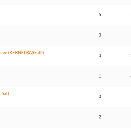
5
3
creen (KERNELBASE.dll)
3
1
 5.6)
0
2