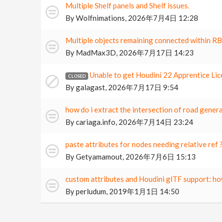
Multiple Shelf panels and Shelf issues.
By
Wolfnimations
,
2026年7月4日 12:28
Multiple objects remaining connected within R
By
MadMax3D
,
2026年7月17日 14:23
Unable to get Houdini 22 Apprentice Li
By
galagast
,
2026年7月17日 9:54
how do i extract the intersection of road gener
By
cariaga.info
,
2026年7月14日 23:24
paste attributes for nodes needing relative ref 
By
Getyamamout
,
2026年7月6日 15:13
custom attributes and Houdini glTF support: ho
By
perludum
,
2019年1月1日 14:50