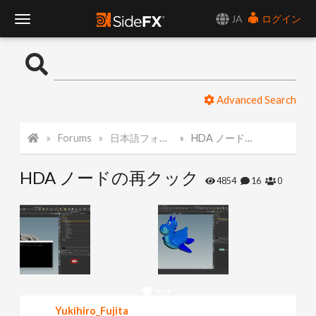
JA
ログイン
T
o
Advanced Search
g
Forums
日本語フォーラム
HDA ノードの再クック
g
HDA ノードの再クック
l
4854
16
0
e
N
a
Yukihiro_Fujita