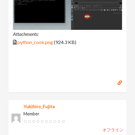
Attachments:
python_cook.png
(924.3 KB)
Yukihiro_Fujita
Member
オフライン