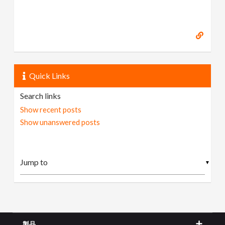
Quick Links
Search links
Show recent posts
Show unanswered posts
▼
製品