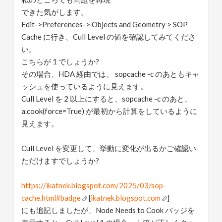
できた気がします。
Edit->Preferences-> Objects and Geometry > SOP
Cache に行き、Cull Level の値を確認してみてくださ
い。
こちらが 1 でしょうか?
その場合、HDA 経由では、 sopcache -c のあともキャ
ッシュを使っているように見えます。
Cull Level を 2 以上にすると、sopcache -c のあと、
a.cook(force=True) が最初から計算をしているように
見えます。
Cull Level を変更して、挙動に変化が出るかご確認い
ただけますでしょうか?
https://ikatnek.blogspot.com/2025/03/sop-
cache.html#badge
[
ikatnek.blogspot.com
]
にも追記しましたが、Node Needs to Cook バッジを