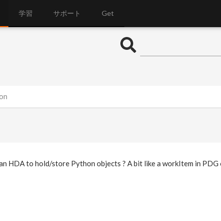
学習
サポート
Get
on
or an HDA to hold/store Python objects ? A bit like a workItem in PDG 