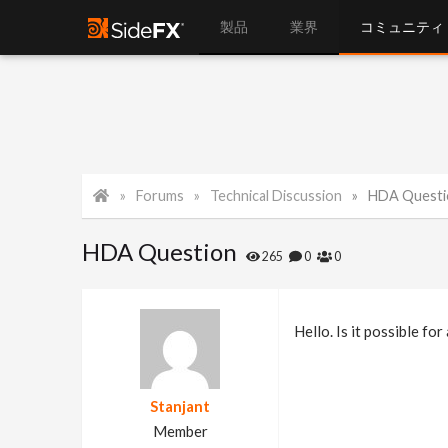
製品
業界
コミュニティ
Forums
Technical Discussion
HDA Questi
HDA Question
265
0
0
Hello. Is it possible f
Stanjant
Member