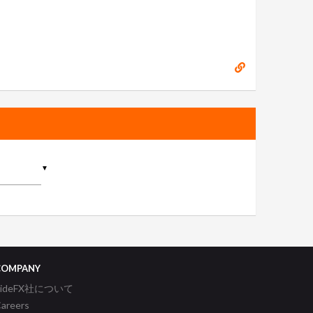
▼
COMPANY
SideFX社について
areers