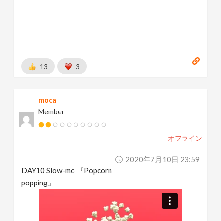
13
3
moca
Member
オフライン
2020年7月10日 23:59
DAY10 Slow-mo 『Popcorn
popping』