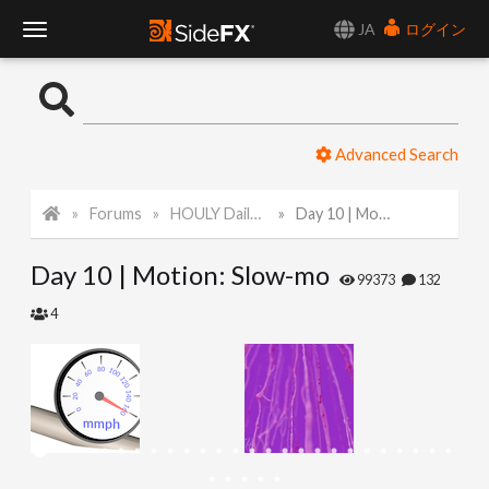
JA
ログイン
T
o
Advanced Search
g
Forums
HOULY Daily Challenge
Day 10 | Motion: Slow-mo
g
Day 10 | Motion: Slow-mo
l
99373
132
4
e
N
a