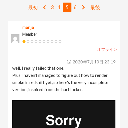
v
最初
3
4
5
6
最後
i
manja
Member
g
オフライン
a
2020年7月10日 23:19
t
well, I really failed that one.
Plus I haven't managed to figure out how to render
i
smoke in redshift yet, so here's the very incomplete
version, inspired from the hurt locker.
o
n