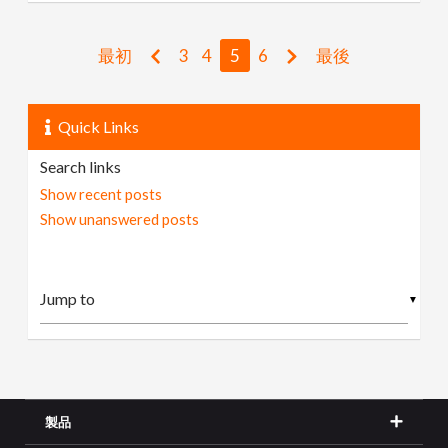
最初
3
4
5
6
最後
Quick Links
Search links
Show recent posts
Show unanswered posts
▼
製品