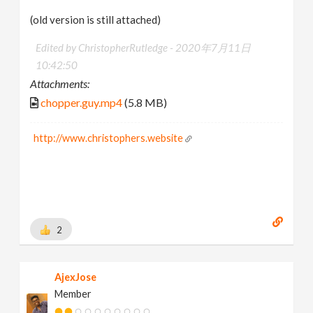
(old version is still attached)
Edited by ChristopherRutledge -
2020年7月11日
10:42:50
Attachments:
chopper.guy.mp4
(5.8 MB)
http://www.christophers.website
2
AjexJose
Member