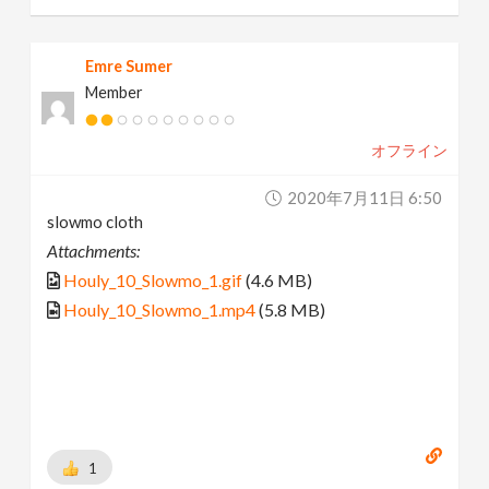
Emre Sumer
Member
オフライン
2020年7月11日 6:50
slowmo cloth
Attachments:
Houly_10_Slowmo_1.gif
(4.6 MB)
Houly_10_Slowmo_1.mp4
(5.8 MB)
1