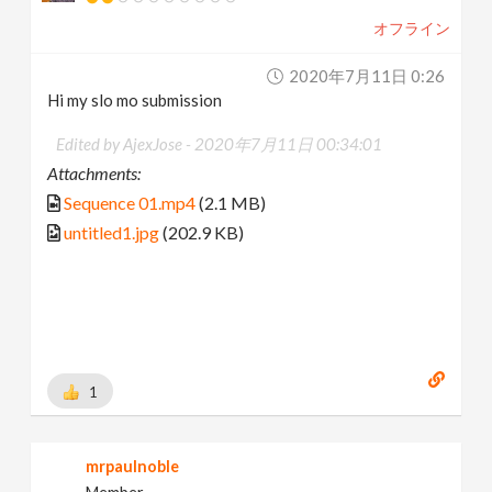
オフライン
2020年7月11日 0:26
Hi my slo mo submission
Edited by AjexJose -
2020年7月11日 00:34:01
Attachments:
Sequence 01.mp4
(2.1 MB)
untitled1.jpg
(202.9 KB)
1
mrpaulnoble