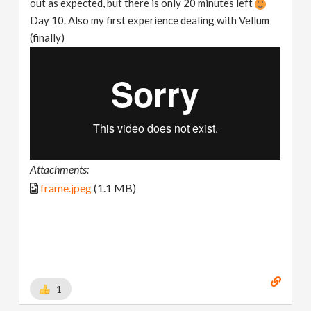
out as expected, but there is only 20 minutes left
Day 10. Also my first experience dealing with Vellum
(finally)
Attachments:
frame.jpeg
(1.1 MB)
1