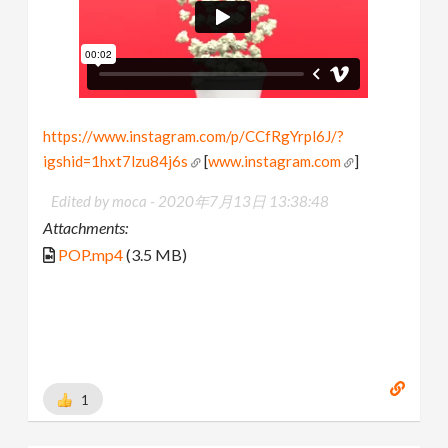
https://www.instagram.com/p/CCfRgYrpl6J/?
igshid=1hxt7lzu84j6s
[
www.instagram.com
]
Edited by moca -
2020年7月13日 13:38:48
Attachments:
POP.mp4
(3.5 MB)
1