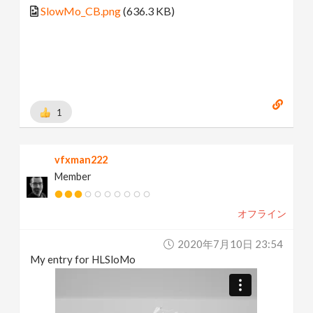
SlowMo_CB.png
(636.3 KB)
1
vfxman222
Member
オフライン
2020年7月10日 23:54
My entry for HLSloMo