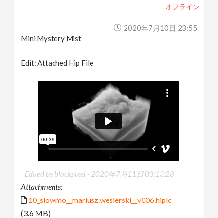
オフライン
2020年7月10日 23:55
Mini Mystery Mist
Edit: Attached Hip File
Edited by blackpixel -
2020年7月11日 03:13:28
Attachments:
10_slowmo__mariusz.wesierski__v006.hiplc
(3.6 MB)