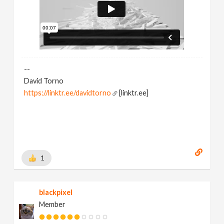
--
David Torno
https://linktr.ee/davidtorno
[linktr.ee]
1
blackpixel
Member