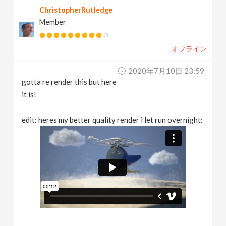
ChristopherRutledge
Member
オフライン
2020年7月10日 23:59
gotta re render this but here
it is!
edit: heres my better quality render i let run overnight: