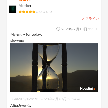
Member
オフライン
2020年7月10日 23:51
My entry for today:
slow-mo
Edited by Bencze -
2020年7月10日 23:54:48
Attachments: