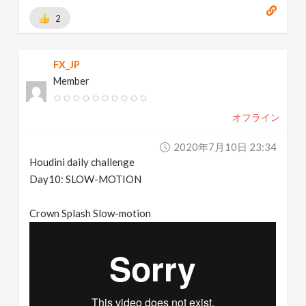
2
FX_JP
Member
オフライン
2020年7月10日 23:34
Houdini daily challenge
Day10: SLOW-MOTION
Crown Splash Slow-motion