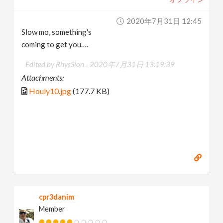
2020年7月31日 12:45
Slow mo, something's
coming to get you….
Edited by RhysSion -
2020年7月31日 13:19:39
Attachments:
Houly10.jpg
(177.7 KB)
cpr3danim
Member