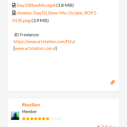
Day10SlowMo.mp4
(1.8 MB)
slowmo-Day10_Slow-Mo-Octane_ROP1-
0135.png
(3.9 MB)
3D Freelancer
https://www.artstation.com/ffd
[
www.artstation.com
]
RhysSion
Member
オフライン