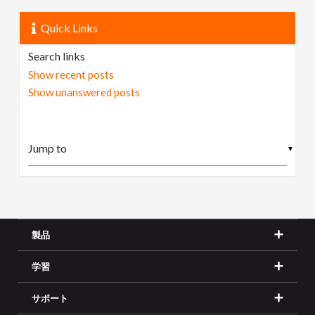
Quick Links
Search links
Show recent posts
Show unanswered posts
▼
製品
学習
サポート