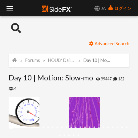
JA
ログイン
T
o
Advanced Search
g
Forums
HOULY Daily Challenge
Day 10 | Motion: Slow-mo
g
Day 10 | Motion: Slow-mo
l
99447
132
4
e
N
a