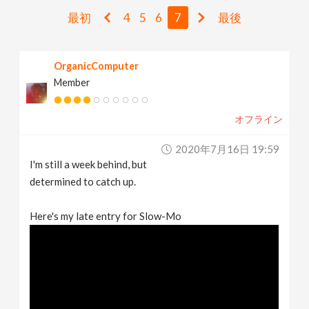
v
最初
4
5
6
7
最後
i
OrganicComputer
Member
g
オフライン
a
2020年7月16日 19:59
t
I'm still a week behind, but
determined to catch up.
i
Here's my late entry for Slow-Mo
o
n