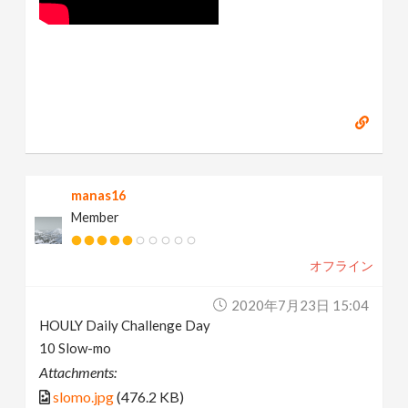
manas16
Member
オフライン
2020年7月23日 15:04
HOULY Daily Challenge Day
10 Slow-mo
Attachments:
slomo.jpg
(476.2 KB)