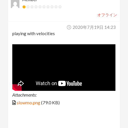
オフライン
2020年7月19日 14:23
playing with velocities
Attachments:
slowmo.png
(79.0 KB)