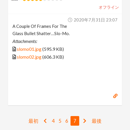
オフライン
2020年7月31日 23:07
A Couple Of Frames For The
Glass Bullet Shatter…Slo-Mo.
Attachments:
slomo01.jpg
(595.9 KB)
slomo02.jpg
(606.3 KB)
最初
4
5
6
7
最後