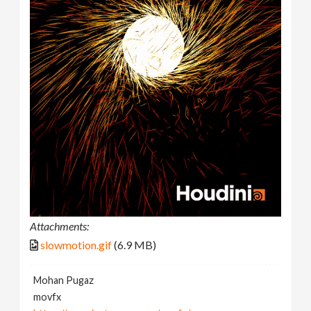
Attachments:
slowmotion.gif
(6.9 MB)
Mohan Pugaz
movfx