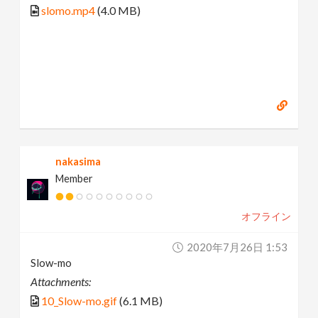
slomo.mp4
(4.0 MB)
nakasima
Member
オフライン
2020年7月26日 1:53
Slow-mo
Attachments:
10_Slow-mo.gif
(6.1 MB)