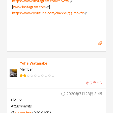
https://www.instagram.com/movfx/
[
www.instagram.com
]
https://www.youtube.com/channel/@_movfx
YoheiWatanabe
Member
オフライン
2020年7月28日 3:45
slo mo
Attachments:
slomo.jpg
(230.8 KB)