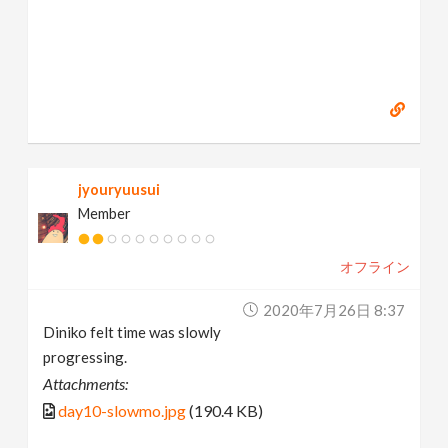
jyouryuusui
Member
オフライン
2020年7月26日 8:37
Diniko felt time was slowly
progressing.
Attachments:
day10-slowmo.jpg
(190.4 KB)