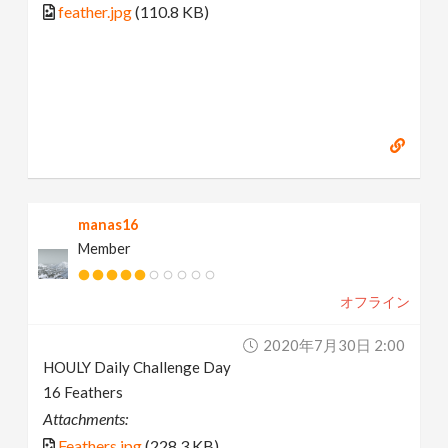
feather.jpg
(110.8 KB)
manas16
Member
オフライン
2020年7月30日 2:00
HOULY Daily Challenge Day
16 Feathers
Attachments:
Feathers.jpg
(228.3 KB)