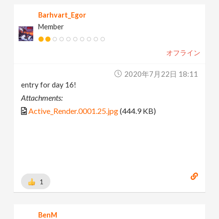
Barhvart_Egor
Member
オフライン
2020年7月22日 18:11
entry for day 16!
Attachments:
Active_Render.0001.25.jpg
(444.9 KB)
1
BenM