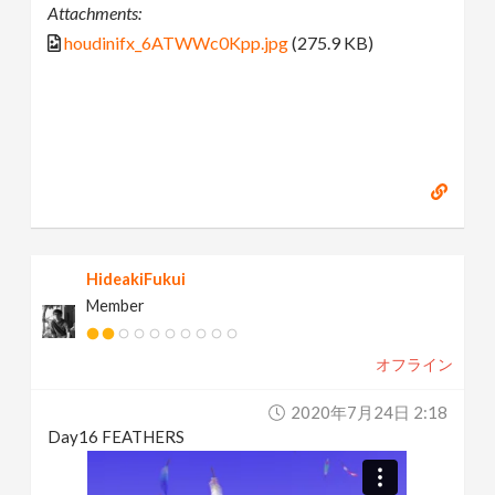
Attachments:
houdinifx_6ATWWc0Kpp.jpg
(275.9 KB)
HideakiFukui
Member
オフライン
2020年7月24日 2:18
Day16 FEATHERS