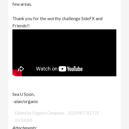
few areas.
Thank you for the worthy challenge SideFX and
Friends!!
Sea U Soon,
-alan/organic
Edited by OrganicComputer -
2020年7月27日
16:26:04
Attachments: