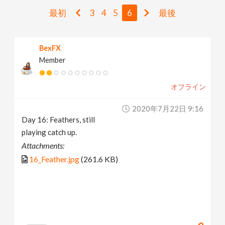
v
最初
3
4
5
6
最後
i
BexFX
Member
g
オフライン
a
2020年7月22日 9:16
t
Day 16: Feathers, still
playing catch up.
i
Attachments:
16_Feather.jpg
(261.6 KB)
o
n