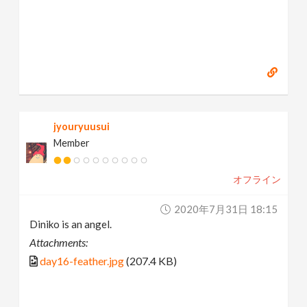
jyouryuusui
Member
オフライン
2020年7月31日 18:15
Diniko is an angel.
Attachments:
day16-feather.jpg
(207.4 KB)