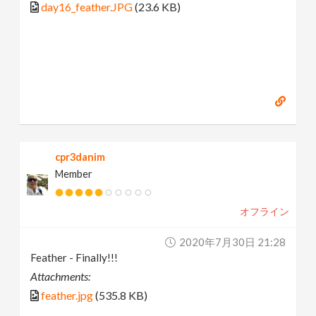
day16_feather.JPG
(23.6 KB)
cpr3danim
Member
オフライン
2020年7月30日 21:28
Feather - Finally!!!
Attachments:
feather.jpg
(535.8 KB)