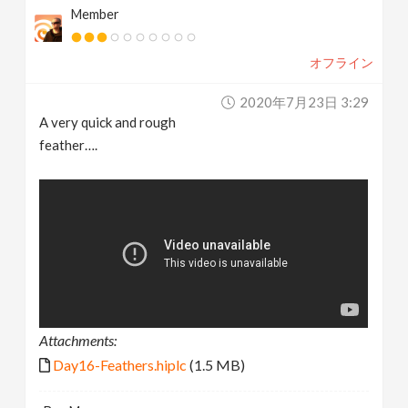
Member
オフライン
2020年7月23日 3:29
A very quick and rough
feather….
Attachments:
Day16-Feathers.hiplc
(1.5 MB)