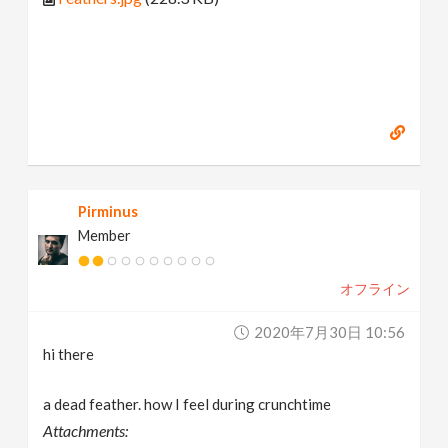
Pirminus
Member
オフライン
2020年7月30日 10:56
hi there
a dead feather. how I feel during crunchtime
Attachments: