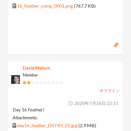
16_Feather_comp_0001.png
(767.7 KB)
DavidJNelson
Member
オフライン
2020年7月26日 22:15
Day 16 Feather!
Attachments:
day16_feather_ENTRY_01.jpg
(2.9 MB)