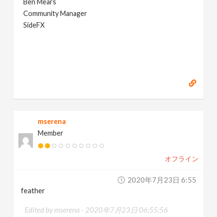
Ben Mears
Community Manager
SideFX
mserena
Member
オフライン
2020年7月23日 6:55
feather
Edited by mserena -
2020年7月23日 06:55:56