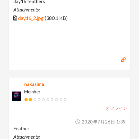
day16 feathers
Attachments:
day16_2.jpg
(380.1 KB)
nakasima
Member
オフライン
2020年7月26日 1:39
Feather
Attachments: