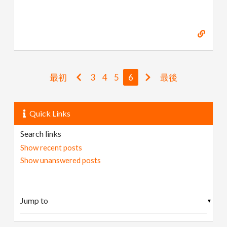
最初
3
4
5
6
最後
Quick Links
Search links
Show recent posts
Show unanswered posts
▼