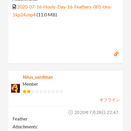
2020-07-16-Houly-Day-16-Feathers-001-tiny-
1kp24.mp4
(11.0 MB)
Nilus_sandman
Member
オフライン
2020年7月28日 22:47
Feather
Attachments: