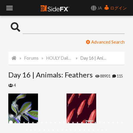
JA
ログイン
T
o
Advanced Search
g
Forums
HOULY Daily Challenge
Day 16 | Animals: Feathers
g
Day 16 | Animals: Feathers
l
88901
115
4
e
N
a