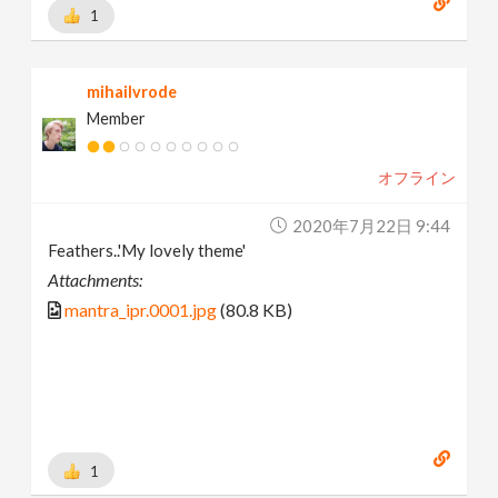
1
mihailvrode
Member
オフライン
2020年7月22日 9:44
Feathers..'My lovely theme'
Attachments:
mantra_ipr.0001.jpg
(80.8 KB)
1