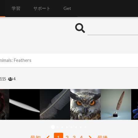
学習
サポート
Get
nimals: Feathers
115
4
最初
1
2
3
4
最後