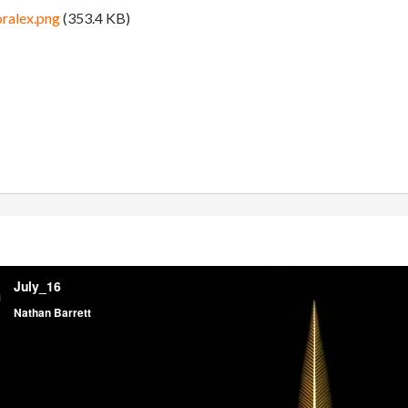
ralex.png
(353.4 KB)