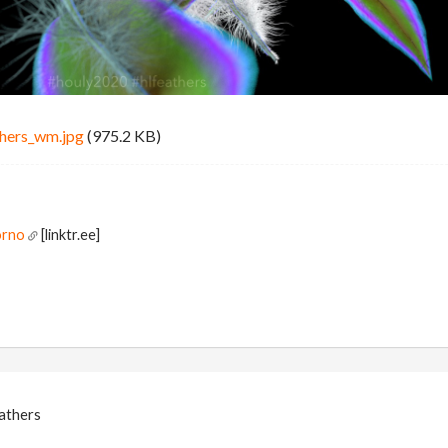
hers_wm.jpg
(975.2 KB)
orno
[linktr.ee]
eathers