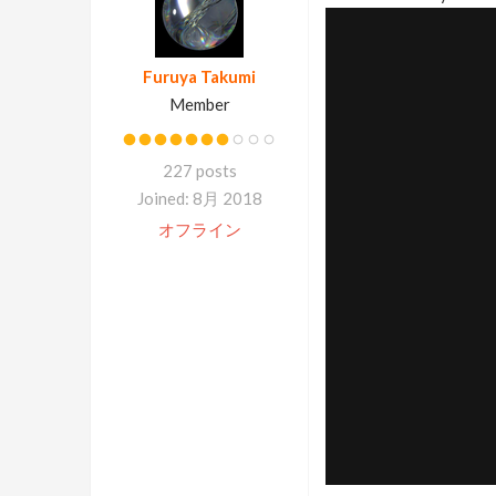
Furuya Takumi
Member
227 posts
Joined: 8月 2018
オフライン