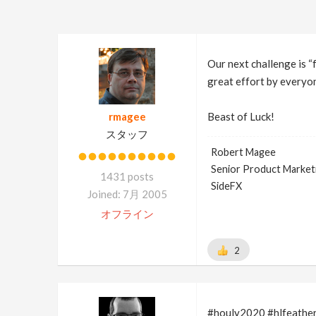
Our next challenge is “
great effort by everyon
rmagee
Beast of Luck!
スタッフ
Robert Magee
Senior Product Market
1431 posts
SideFX
Joined: 7月 2005
オフライン
2
#houly2020 #hlfeathe