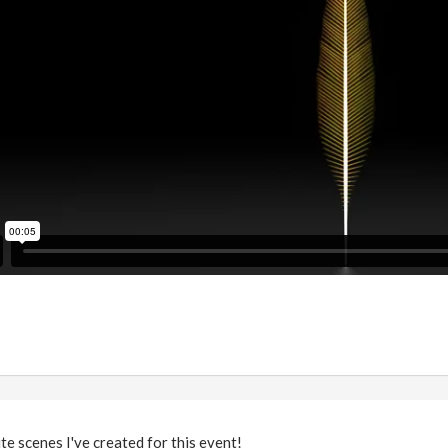
te scenes I've created for this event!