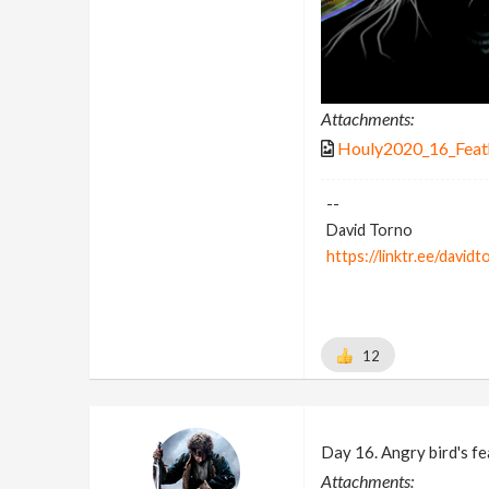
Attachments:
Houly2020_16_Feat
--
David Torno
https://linktr.ee/davidt
12
Day 16. Angry bird's f
Attachments: