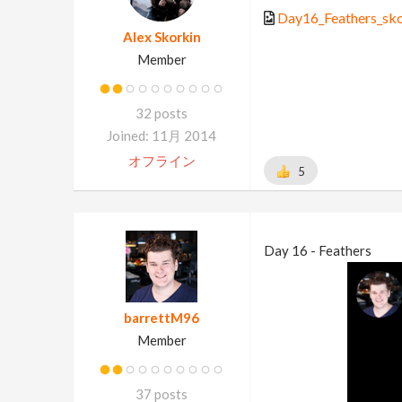
Day16_Feathers_sko
Alex Skorkin
Member
32 posts
Joined: 11月 2014
オフライン
5
Day 16 - Feathers
barrettM96
Member
37 posts