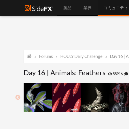
製品
業界
コミュニティ
Forums
HOULY Daily Challenge
Day 16 | A
Day 16 | Animals: Feathers
88916