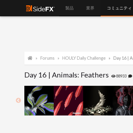
製品
業界
コミュニティ
Forums
HOULY Daily Challenge
Day 16 | A
Day 16 | Animals: Feathers
88933