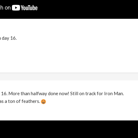
 day 16.
 16. More than halfway done now! Still on track for Iron Man.
as a ton of feathers.