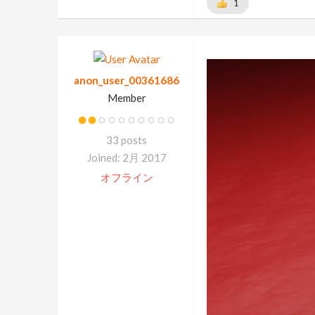
1
anon_user_00361686
Member
33 posts
Joined: 2月 2017
オフライン