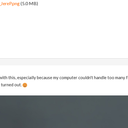
JereP.png
(5.0 MB)
 with this, especially because my computer couldn't handle too many fe
t turned out.