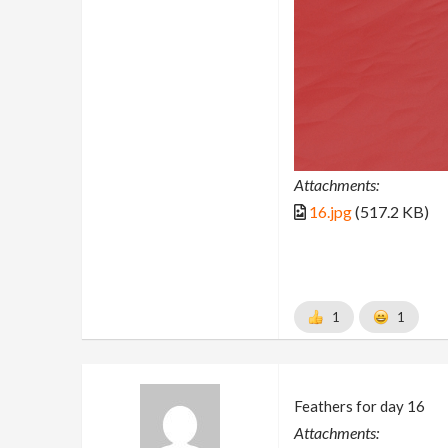
Attachments:
16.jpg
(517.2 KB)
1
1
Feathers for day 16
Attachments: