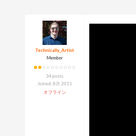
Technically_Artist
Member
34 posts
Joined: 8月 2015
オフライン