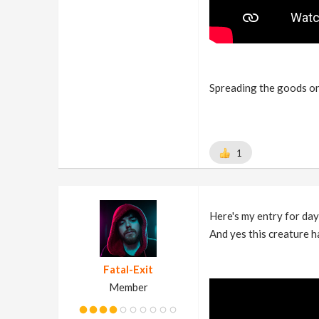
Spreading the goods on
1
Here's my entry for day
And yes this creature h
Fatal-Exit
Member