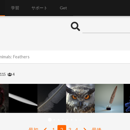
学習
サポート
Get
nimals: Feathers
115
4
最初
1
2
3
4
最後