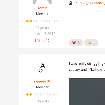
Houly20_16Feather_
JereP
Member
32 posts
Joined: 1月 2017
オフライン
3
1
I was really struggling
cat toy, and I like how i
samuelr04
Member
34 posts