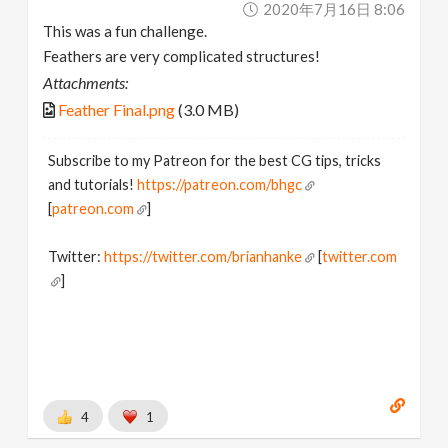
2020年7月16日 8:06
This was a fun challenge.
Feathers are very complicated structures!
Attachments:
Feather Final.png
(3.0 MB)
Subscribe to my Patreon for the best CG tips, tricks
and tutorials!
https://patreon.com/bhgc
[
patreon.com
]
Twitter:
https://twitter.com/brianhanke
[
twitter.com
]
Behance:
https://www.behance.net/brianhanke/projects
[
www.behance.net
]
4
1