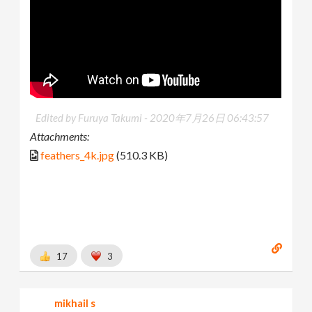
Edited by Furuya Takumi -
2020年7月26日 06:43:57
Attachments:
feathers_4k.jpg
(510.3 KB)
17
3
mikhail s