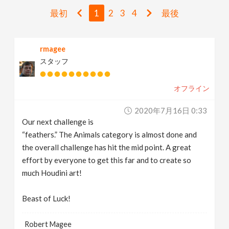
v
最初
1
2
3
4
最後
i
rmagee
スタッフ
g
オフライン
a
2020年7月16日 0:33
t
Our next challenge is
“feathers.” The Animals category is almost done and
i
the overall challenge has hit the mid point. A great
effort by everyone to get this far and to create so
much Houdini art!
o
Beast of Luck!
n
Robert Magee