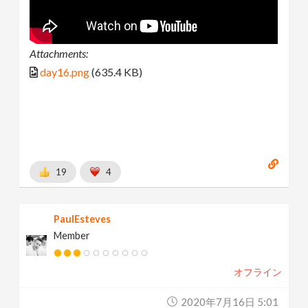
Attachments:
day16.png
(635.4 KB)
19
4
PaulEsteves
Member
オフライン
2020年7月16日 5:01