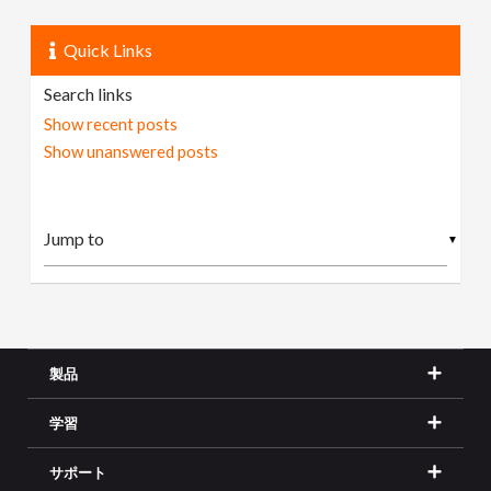
Quick Links
Search links
Show recent posts
Show unanswered posts
▼
製品
学習
サポート