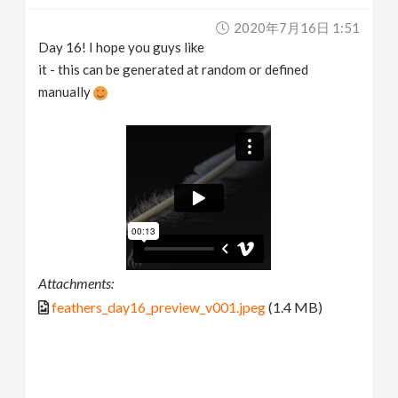
2020年7月16日 1:51
Day 16! I hope you guys like
it - this can be generated at random or defined
manually
Attachments:
feathers_day16_preview_v001.jpeg
(1.4 MB)