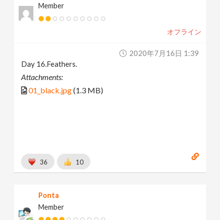
Member
オフライン
2020年7月16日 1:39
Day 16.Feathers.
Attachments:
01_black.jpg
(1.3 MB)
36
10
Ponta
Member