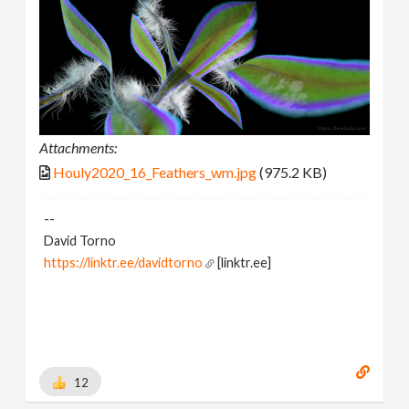
Attachments:
Houly2020_16_Feathers_wm.jpg
(975.2 KB)
--
David Torno
https://linktr.ee/davidtorno
[linktr.ee]
12