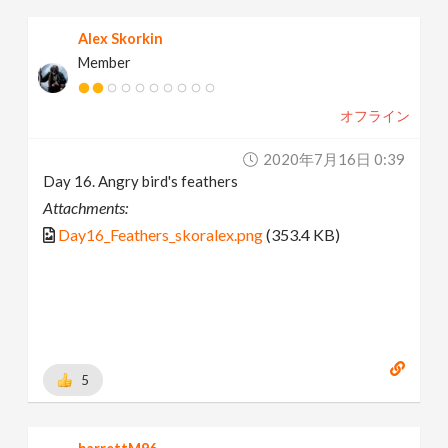
Alex Skorkin
Member
オフライン
2020年7月16日 0:39
Day 16. Angry bird's feathers
Attachments:
Day16_Feathers_skoralex.png
(353.4 KB)
5