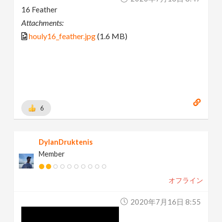
16 Feather
Attachments:
houly16_feather.jpg
(1.6 MB)
6
DylanDruktenis
Member
オフライン
2020年7月16日 8:55