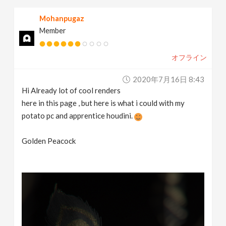
Mohanpugaz
Member
オフライン
2020年7月16日 8:43
Hi Already lot of cool renders
here in this page , but here is what i could with my
potato pc and apprentice houdini.
Golden Peacock