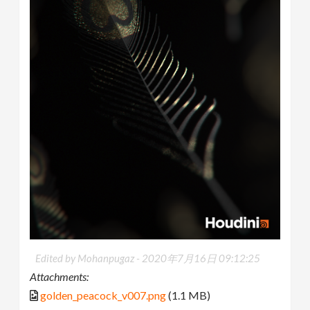
Edited by Mohanpugaz -
2020年7月16日 09:12:25
Attachments:
golden_peacock_v007.png
(1.1 MB)