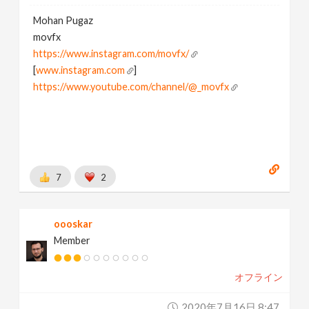
Mohan Pugaz
movfx
https://www.instagram.com/movfx/
[
www.instagram.com
]
https://www.youtube.com/channel/@_movfx
7
2
oooskar
Member
オフライン
2020年7月16日 8:47