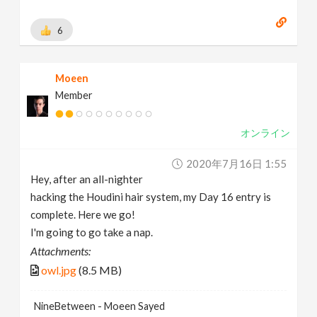
6
Moeen
Member
オンライン
2020年7月16日 1:55
Hey, after an all-nighter
hacking the Houdini hair system, my Day 16 entry is
complete. Here we go!
I'm going to go take a nap.
Attachments:
owl.jpg
(8.5 MB)
NineBetween - Moeen Sayed