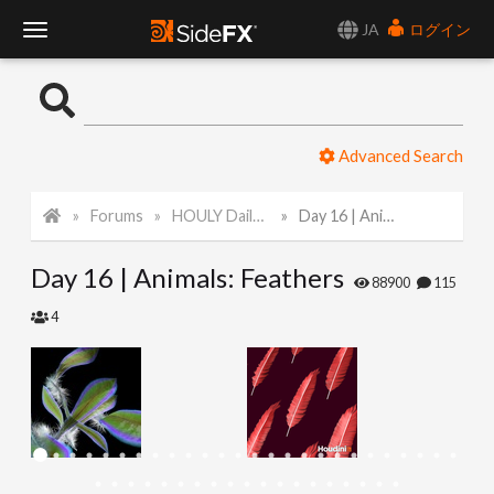
JA
ログイン
T
o
Advanced Search
g
Forums
HOULY Daily Challenge
Day 16 | Animals: Feathers
g
Day 16 | Animals: Feathers
l
88900
115
4
e
N
a