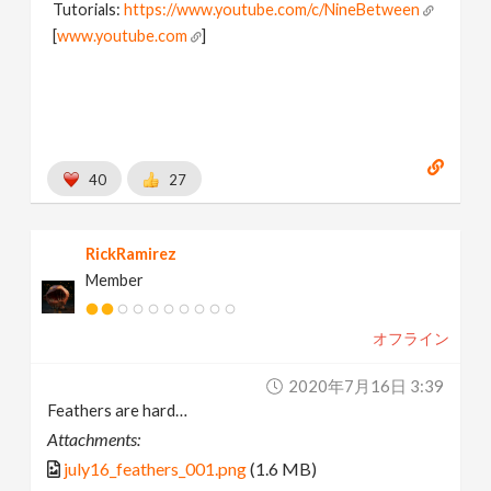
Tutorials:
https://www.youtube.com/c/NineBetween
[
www.youtube.com
]
40
27
RickRamirez
Member
オフライン
2020年7月16日 3:39
Feathers are hard…
Attachments:
july16_feathers_001.png
(1.6 MB)