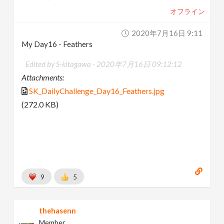
オフライン
2020年7月16日 9:11
My Day16 - Feathers
Edited by S-kitagawa -
2020年7月16日 09:12:12
Attachments:
SK_DailyChallenge_Day16_Feathers.jpg
(272.0 KB)
9
5
thehasenn
Member