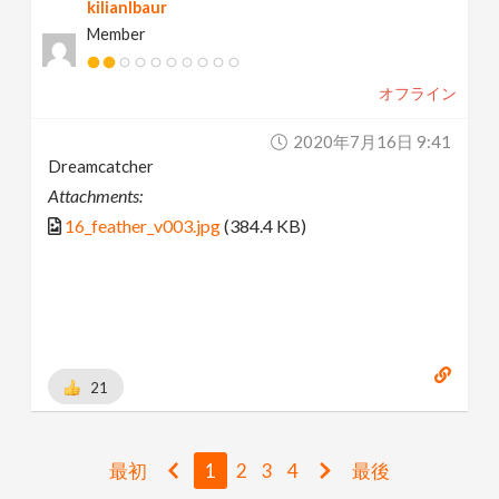
kilianlbaur
Member
オフライン
2020年7月16日 9:41
Dreamcatcher
Attachments:
16_feather_v003.jpg
(384.4 KB)
21
最初
1
2
3
4
最後