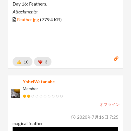
Day 16: Feathers.
Attachments:
Feather.jpg
(779.4 KB)
10
3
YoheiWatanabe
Member
オフライン
2020年7月16日 7:25
magical feather