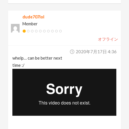
dude707lol
Member
オフライン
2020年7月17日 4:36
whelp… can be better next
time :/