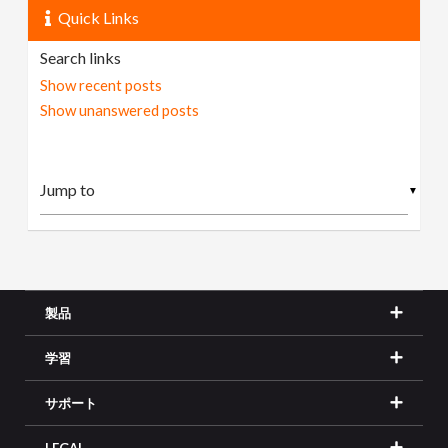
Quick Links
Search links
Show recent posts
Show unanswered posts
▼
製品
学習
サポート