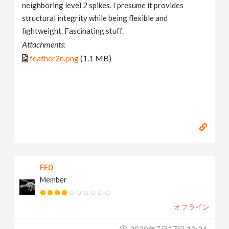
neighboring level 2 spikes. I presume it provides
structural integrity while being flexible and
lightweight. Fascinating stuff.
Attachments:
feather2n.png
(1.1 MB)
FFD
Member
オフライン
2020年7月17日 10:24