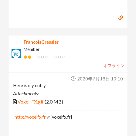
FrancoisGressier
Member
オフライン
2020年7月18日 10:10
Here is my entry.
Attachments:
Voxel_FX.gif
(2.0 MB)
http://voxelfx.fr
[voxelfx.fr]