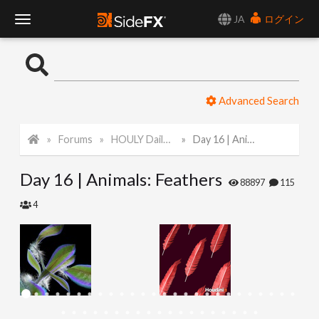
JA
ログイン
T
o
Advanced Search
g
Forums
HOULY Daily Challenge
Day 16 | Animals: Feathers
g
Day 16 | Animals: Feathers
l
88897
115
4
e
N
a