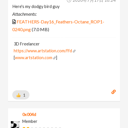
Here's my dodgy bird guy
Attachments:
FEATHERS-Day16_Feathers-Octane_ROP1-
0240.png
(7.0 MB)
3D Freelancer
https://www.artstation.com/ffd
[
www.artstation.com
]
1
0x004d
Member