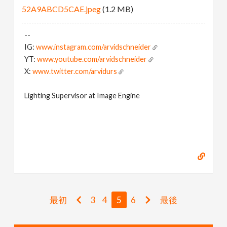
52A9ABCD5CAE.jpeg
(1.2 MB)
--
IG:
www.instagram.com/arvidschneider
YT:
www.youtube.com/arvidschneider
X:
www.twitter.com/arvidurs
Lighting Supervisor at Image Engine
最初
3
4
5
6
最後