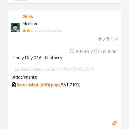
2dels
Member
オフライン
2020年7月17日 3:26
Houly Day 016 - Feathers
Edited by 2dels -
2020年7月17日 03:27:40
Attachments:
Screenshot (490).png
(861.7 KB)