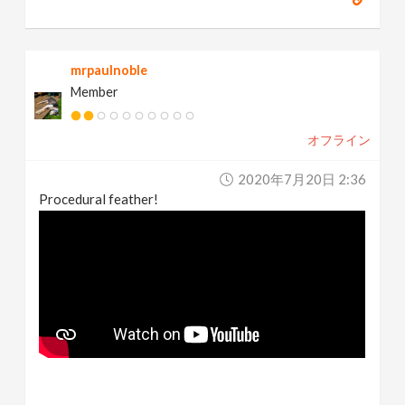
mrpaulnoble
Member
オフライン
2020年7月20日 2:36
Procedural feather!