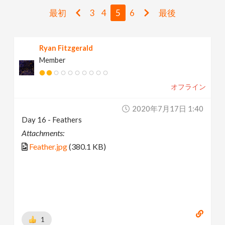
v
最初
3
4
5
6
最後
i
Ryan Fitzgerald
Member
g
オフライン
a
2020年7月17日 1:40
t
Day 16 - Feathers
Attachments:
i
Feather.jpg
(380.1 KB)
o
n
1