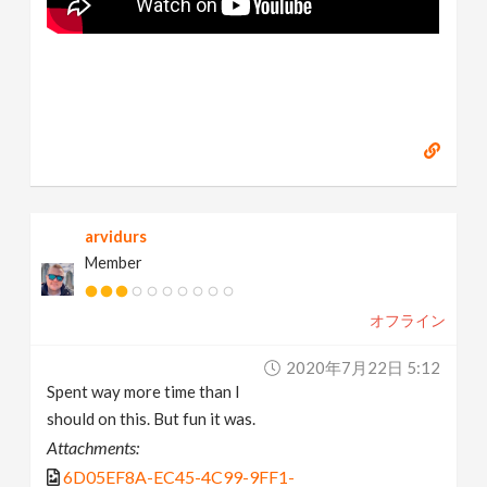
arvidurs
Member
オフライン
2020年7月22日 5:12
Spent way more time than I
should on this. But fun it was.
Attachments:
6D05EF8A-EC45-4C99-9FF1-