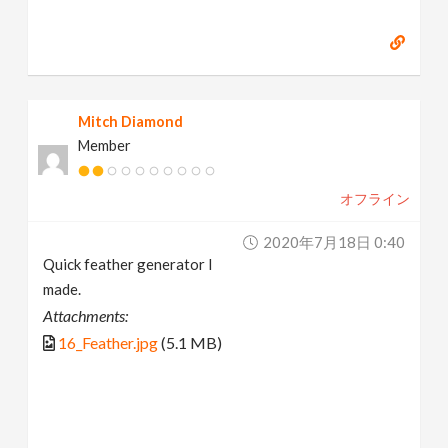
Mitch Diamond
Member
オフライン
2020年7月18日 0:40
Quick feather generator I
made.
Attachments:
16_Feather.jpg
(5.1 MB)