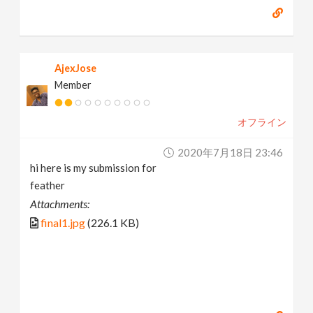
AjexJose
Member
オフライン
2020年7月18日 23:46
hi here is my submission for
feather
Attachments:
final1.jpg
(226.1 KB)