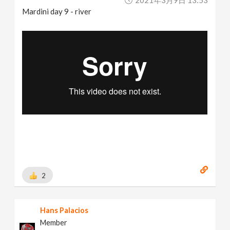
2021年3月9日 13:53
Mardini day 9 - river
2
Hans Palacios
Member