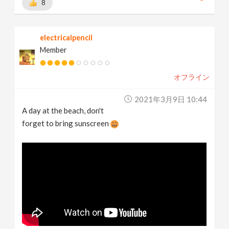
8
electricalpencil
Member
オフライン
2021年3月9日 10:44
A day at the beach, don't
forget to bring sunscreen