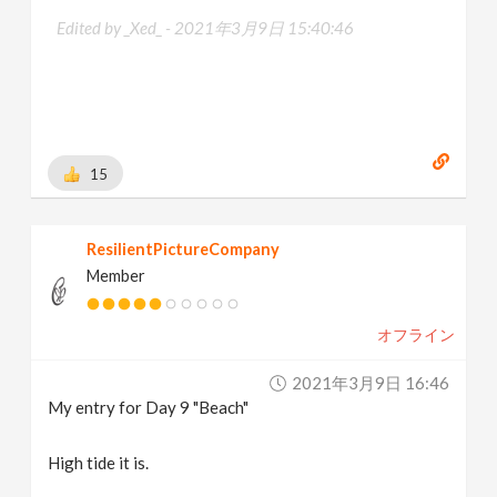
Edited by _Xed_ -
2021年3月9日 15:40:46
15
ResilientPictureCompany
Member
オフライン
2021年3月9日 16:46
My entry for Day 9 "Beach"
High tide it is.