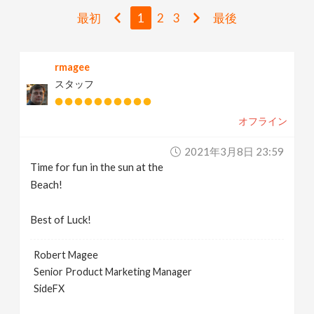
v
最初
1
2
3
最後
i
rmagee
スタッフ
g
オフライン
a
2021年3月8日 23:59
t
Time for fun in the sun at the
Beach!
i
Best of Luck!
o
Robert Magee
Senior Product Marketing Manager
n
SideFX