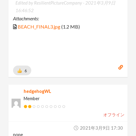
Edited by ResilientPictureCompany -
2021年3月9日
16:46:52
Attachments:
BEACH_FINAL3.jpg
(1.2 MB)
6
hedgehogWL
Member
オフライン
2021年3月9日 17:30
nope