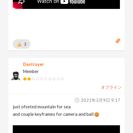
3
Destroyer
Member
オフライン
2021年3月9日 9:17
just ofseted mountain for sea
and couple keyframes for camera and ball