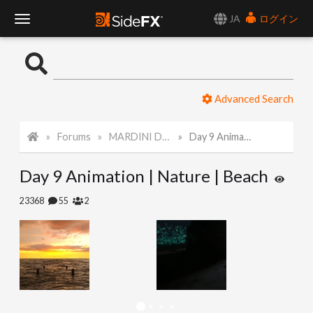
JA
ログイン
T
o
Advanced Search
g
Forums
MARDINI Daily Challenge 2021
Day 9 Animation | Nature | Beach
g
Day 9 Animation | Nature | Beach
l
23368
55
2
e
N
a