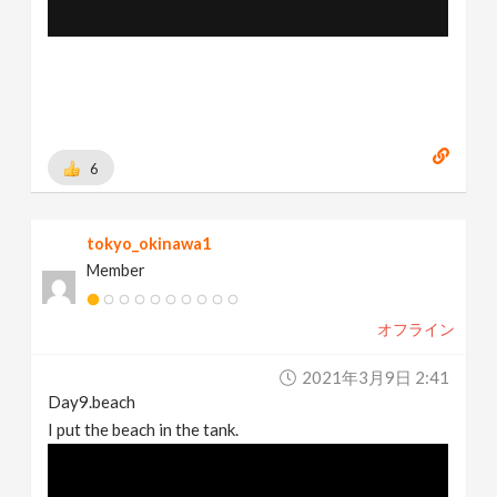
6
tokyo_okinawa1
Member
オフライン
2021年3月9日 2:41
Day9.beach
I put the beach in the tank.