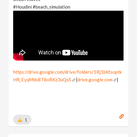
#Houdini #beach_simulation
https://drive.google.com/drive/folders/1Rj1bKtsoptk
HR_EyqMds8T8oRKz3uQxS
[
drive.google.com
]
1