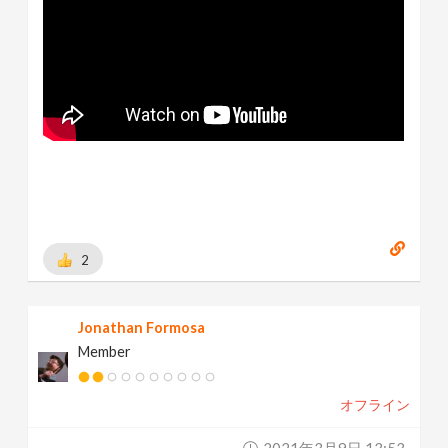
2
Jonathan Formosa
Member
オフライン