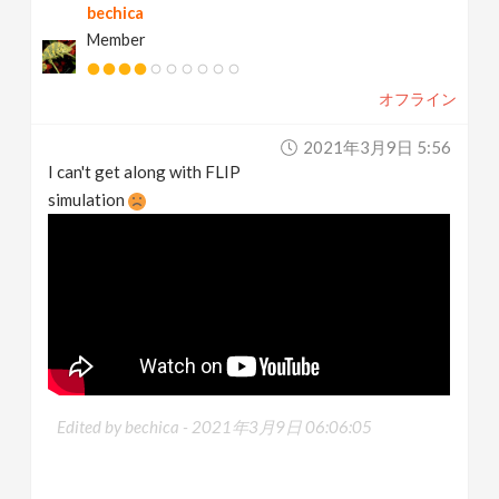
bechica
Member
オフライン
2021年3月9日 5:56
I can't get along with FLIP
simulation
Edited by bechica -
2021年3月9日 06:06:05