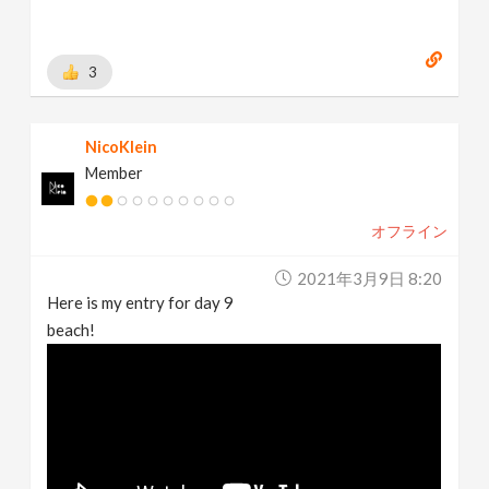
3
NicoKlein
Member
オフライン
2021年3月9日 8:20
Here is my entry for day 9
beach!