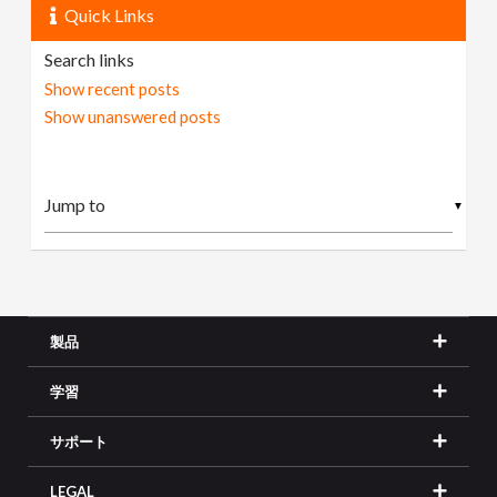
Quick Links
Search links
Show recent posts
Show unanswered posts
▼
製品
学習
サポート
LEGAL