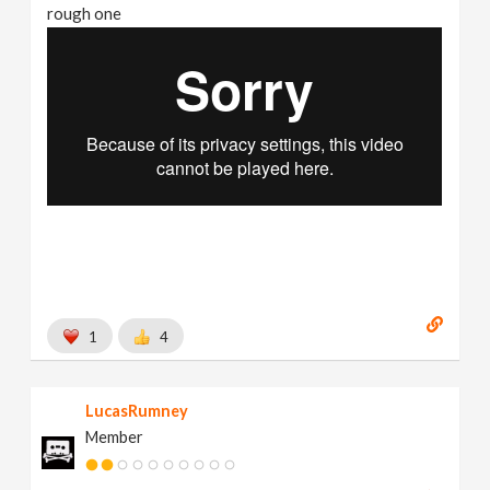
rough one
1
4
LucasRumney
Member