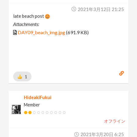
2021年3月12日 21:25
late beach post
Attachments:
DAY09_beach_img.jpg
(691.9 KB)
1
HideakiFukui
Member
オフライン
2021年3月20日 6:25