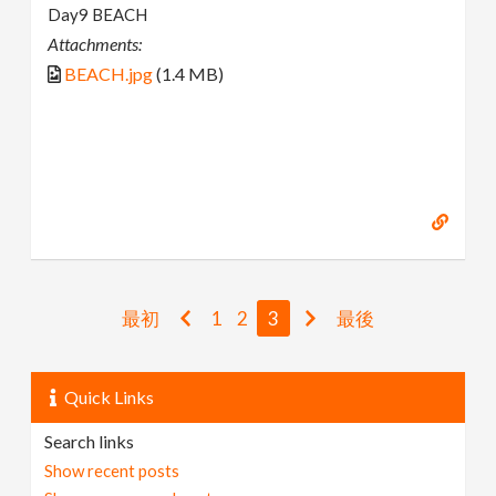
Day9 BEACH
Attachments:
BEACH.jpg
(1.4 MB)
最初
1
2
3
最後
Quick Links
Search links
Show recent posts