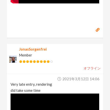
JonasSorgenfrei
Member
オフライン
2021年3月12日 14:06
Very late entry, rendering
did take some time