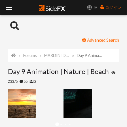
JA
ログイン
T
o
Advanced Search
g
Forums
MARDINI Daily Challenge 2021
Day 9 Animation | Nature | Beach
g
Day 9 Animation | Nature | Beach
l
23375
55
2
e
N
a