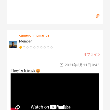
cameronmcmanus
Member
オフライン
2021年3月11日 0:45
They're friends