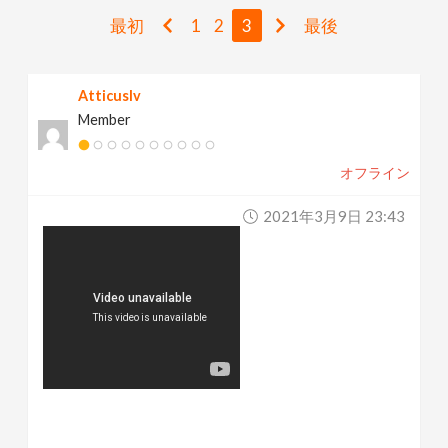
v
最初
1
2
3
最後
i
Atticuslv
Member
g
オフライン
a
2021年3月9日 23:43
t
i
o
n