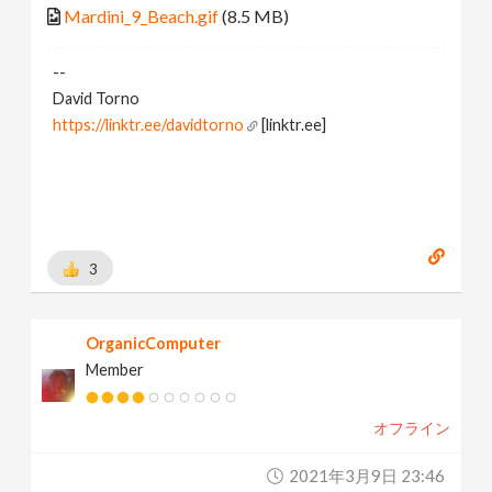
Mardini_9_Beach.gif
(8.5 MB)
--
David Torno
https://linktr.ee/davidtorno
[linktr.ee]
3
OrganicComputer
Member
オフライン
2021年3月9日 23:46