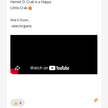
Hermit D. Crab is a Happy
Little Crab
Sea U Soon,
-alan/organic
4