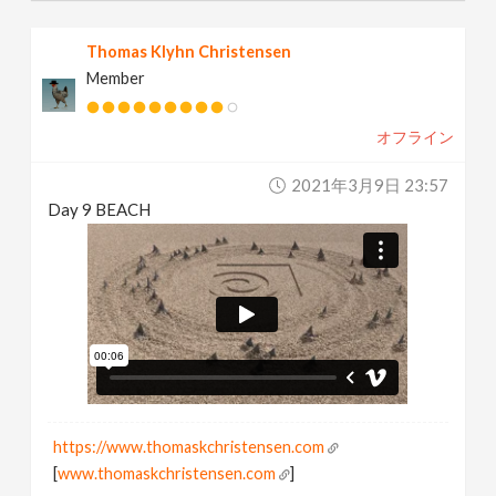
Thomas Klyhn Christensen
Member
オフライン
2021年3月9日 23:57
Day 9 BEACH
https://www.thomaskchristensen.com
[
www.thomaskchristensen.com
]