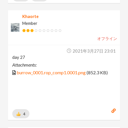
Khaorte
Member
オフライン
2021年3月27日 23:01
day 27
Attachments:
burrow_0001.rop_comp1.0001.png
(852.3 KB)
4