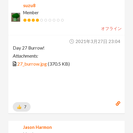
suzu8
Member
オフライン
2021年3月27日 23:04
Day 27 Burrow!
Attachments:
27_burrow.jpg
(370.5 KB)
7
Jason Harmon