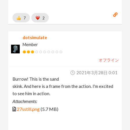
7
2
dotsimulate
Member
オフライン
2021年3月28日 0:01
Burrow! This is the sand
skink. And here is a frame from the action. I'm excited
to see him in action.
Attachments:
27sstill.png
(5.7 MB)