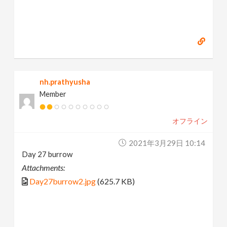
nh.prathyusha
Member
オフライン
2021年3月29日 10:14
Day 27 burrow
Attachments:
Day27burrow2.jpg
(625.7 KB)