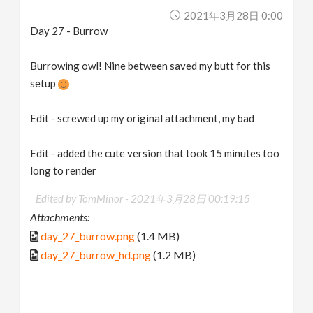
2021年3月28日 0:00
Day 27 - Burrow
Burrowing owl! Nine between saved my butt for this
setup
Edit - screwed up my original attachment, my bad
Edit - added the cute version that took 15 minutes too
long to render
Edited by TomMinor -
2021年3月28日 00:19:15
Attachments:
day_27_burrow.png
(1.4 MB)
day_27_burrow_hd.png
(1.2 MB)