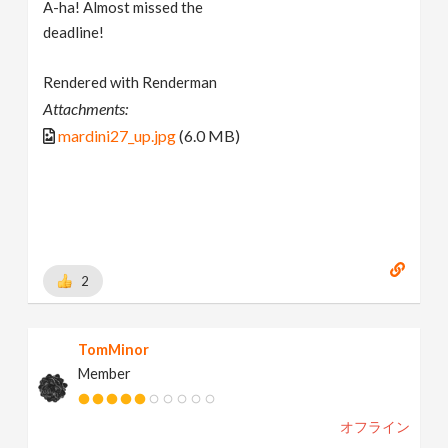
A-ha! Almost missed the
deadline!
Rendered with Renderman
Attachments:
mardini27_up.jpg
(6.0 MB)
2
TomMinor
Member
オフライン