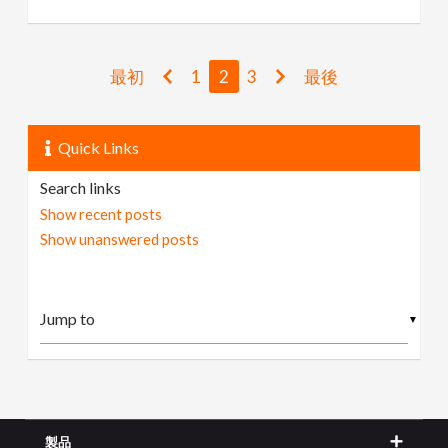
最初
1
2
3
最後
Quick Links
Search links
Show recent posts
Show unanswered posts
▼
製品