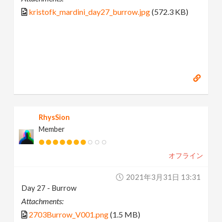
kristofk_mardini_day27_burrow.jpg
(572.3 KB)
RhysSion
Member
オフライン
2021年3月31日 13:31
Day 27 - Burrow
Attachments:
2703Burrow_V001.png
(1.5 MB)