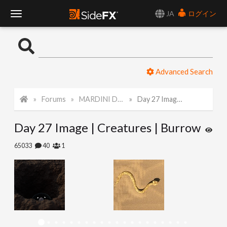
JA
ログイン
T
o
Advanced Search
g
Forums
MARDINI Daily Challenge 2021
Day 27 Image | Creatures | Burrow
g
Day 27 Image | Creatures | Burrow
l
65033
40
1
e
N
a