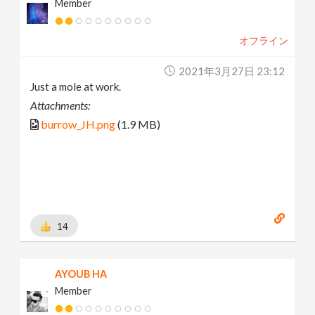
Member
オフライン
2021年3月27日 23:12
Just a mole at work.
Attachments:
burrow_JH.png
(1.9 MB)
14
AYOUB HA
Member