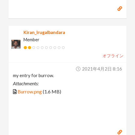
Kiran_Irugalbandara
Member
オフライン
2021年4月2日 8:16
my entry for burrow.
Attachments:
Burrow.png
(1.6 MB)