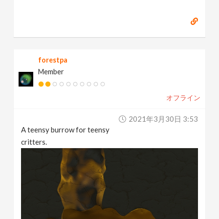
forestpa
Member
オフライン
2021年3月30日 3:53
A teensy burrow for teensy
critters.