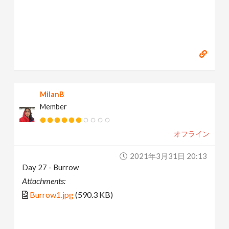
MilanB
Member
オフライン
2021年3月31日 20:13
Day 27 - Burrow
Attachments:
Burrow1.jpg
(590.3 KB)