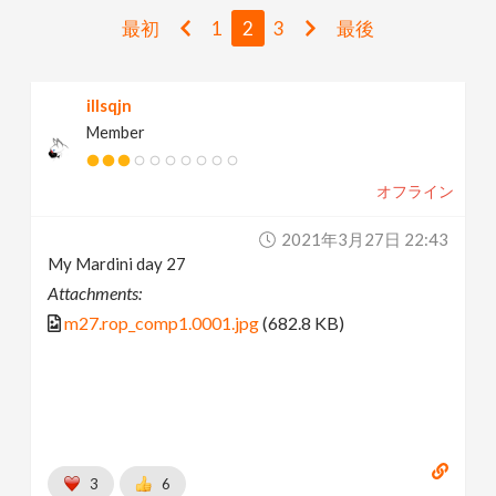
v
最初
1
2
3
最後
i
illsqjn
Member
g
オフライン
a
2021年3月27日 22:43
t
My Mardini day 27
Attachments:
i
m27.rop_comp1.0001.jpg
(682.8 KB)
o
n
3
6