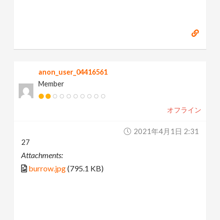
anon_user_04416561
Member
オフライン
2021年4月1日 2:31
27
Attachments:
burrow.jpg
(795.1 KB)