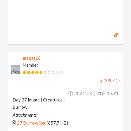
manas16
Member
オフライン
2021年3月31日 15:31
Day 27 Image | Creatures |
Burrow
Attachments:
27 Burrow.jpg
(657.7 KB)