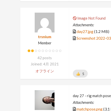
Image Not Found
Attachments:
day27.jpg
(1.2 MB)
trsnium
Screenshot 2022-03
Member
42 posts
Joined: 4月 2021
オフライン
5
day 27 - rig match pose
Attachments:
matchpose.png
(3.1