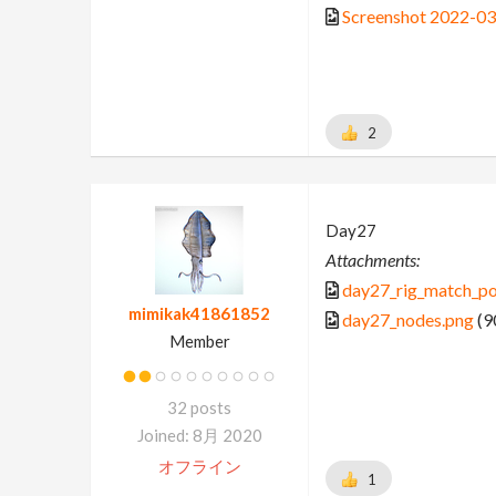
Screenshot 2022-03
2
Day27
Attachments:
day27_rig_match_po
mimikak41861852
day27_nodes.png
(9
Member
32 posts
Joined: 8月 2020
オフライン
1