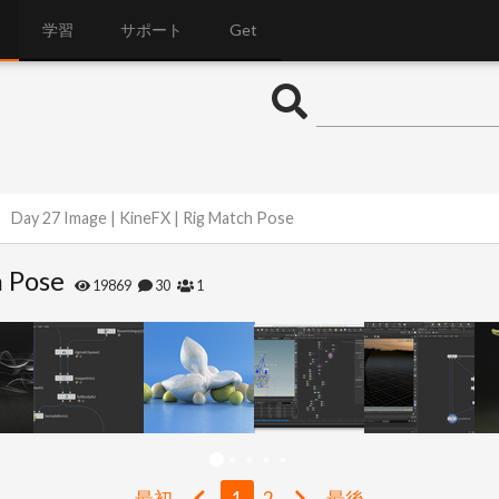
学習
サポート
Get
Day 27 Image | KineFX | Rig Match Pose
h Pose
19869
30
1
最初
1
2
最後