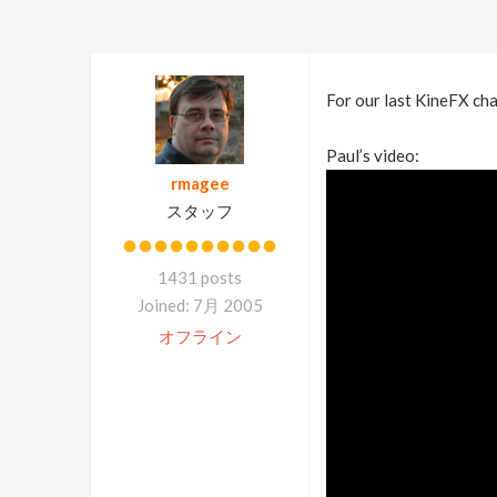
For our last KineFX cha
Paul’s video:
rmagee
スタッフ
1431 posts
Joined: 7月 2005
オフライン