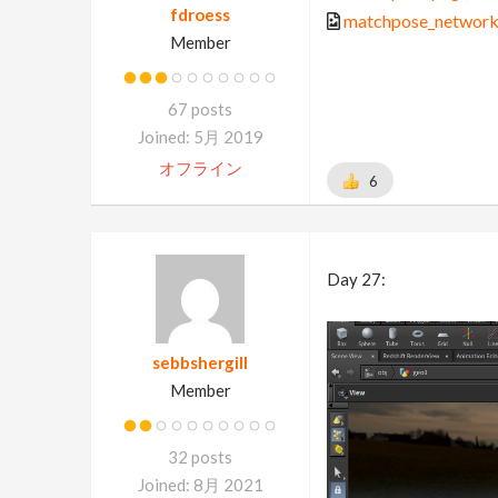
fdroess
matchpose_network
Member
67 posts
Joined: 5月 2019
オフライン
6
Day 27:
sebbshergill
Member
32 posts
Joined: 8月 2021