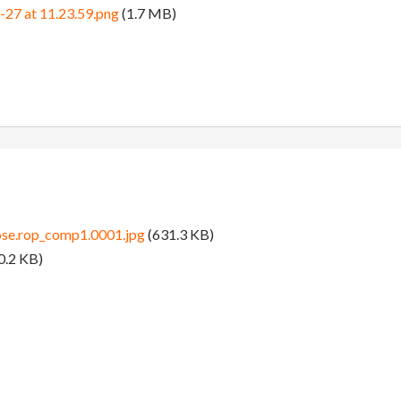
-27 at 11.23.59.png
(1.7 MB)
se.rop_comp1.0001.jpg
(631.3 KB)
0.2 KB)