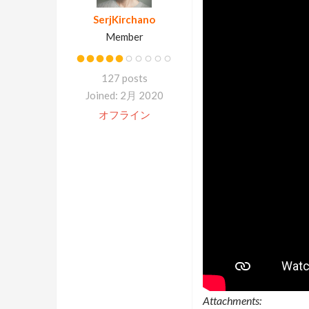
SerjKirchano
Member
127 posts
Joined: 2月 2020
オフライン
Attachments: