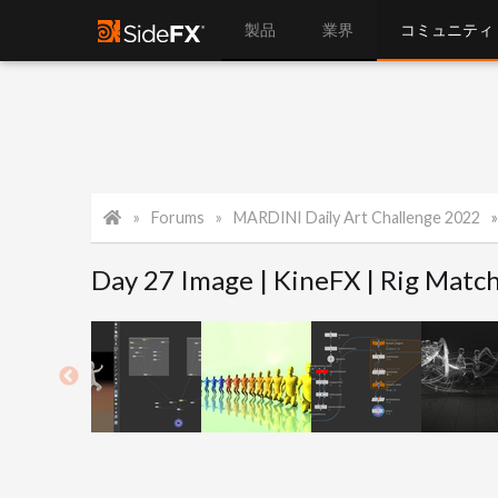
製品
業界
コミュニティ
Forums
MARDINI Daily Art Challenge 2022
Day 27 Image | KineFX | Rig Matc