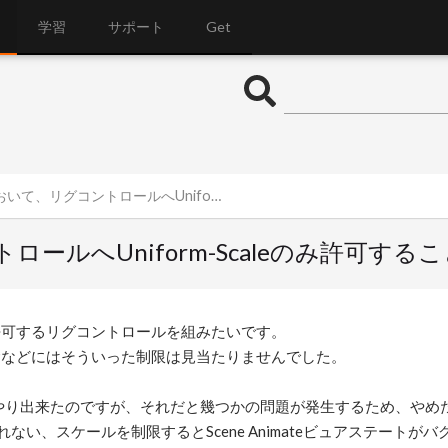
学習
サポート
Get
トロールへUniform-Scaleのみ許可することが出来るか知りたい
ロールへUniform-Scaleのみ許可す
eのみを許可するリグコントロールを組みたいです。
trol SOPなどにはそういった制限は見当たりませんでした。
理やり出来たのですが、それだと幾つかの問題が発生するため、やめ
ない、スケールを制限するとScene Animateビュアステートがバ