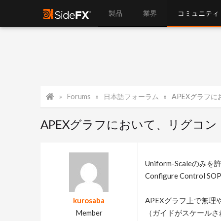
製品
業界
コミュニティ
Forums
日本語フォーラム
APEXグラフにおいて、リグコン
APEXグラフにおいて、リグコント
Uniform-Scal
Configure Con
kurosaba
APEXグラフ上で無
Member
（ガイドがスケールされ