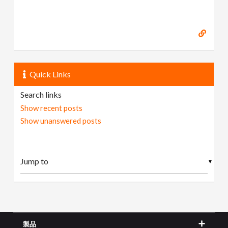
Quick Links
Search links
Show recent posts
Show unanswered posts
▼
製品