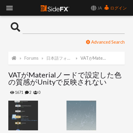
JA
ログイン
T
o
Advanced Search
g
Forums
日本語フォーラム
VATがMaterialノードで設定した色の質感がUnityで反映されない
g
VATがMaterialノードで設定した色
l
の質感がUnityで反映されない
e
1671
2
0
N
a