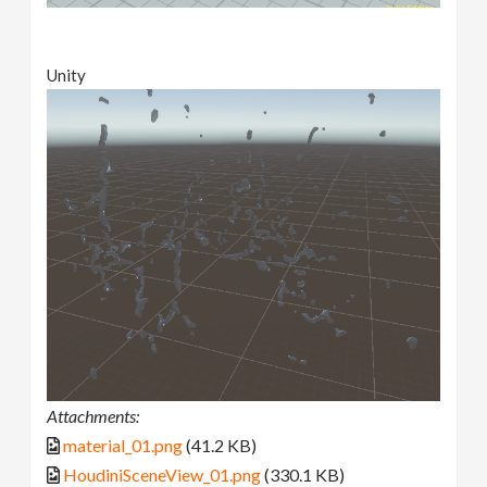
Unity
Attachments:
material_01.png
(41.2 KB)
HoudiniSceneView_01.png
(330.1 KB)