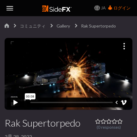
JA
ログイン
Toggle
コミュニティ
Gallery
Rak Supertorpedo
Navigation
Rak Supertorpedo
(0 responses)
2月 28, 2022