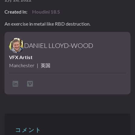
Created In:
Houdini 18.5
An exercise in metal like RBD destruction.
DANIEL LLOYD-WOOD
VFX Artist
Manchester
|
英国
コメント