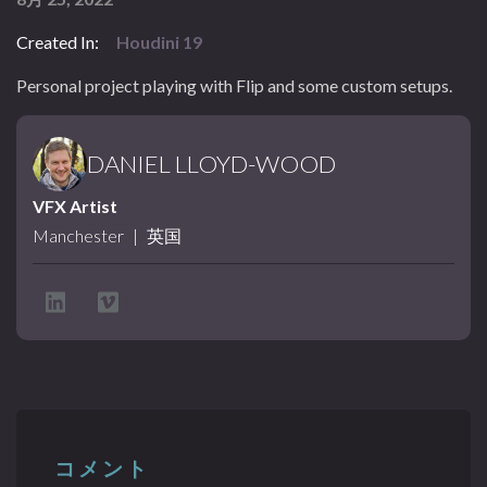
Created In:
Houdini 19
Personal project playing with Flip and some custom setups.
DANIEL LLOYD-WOOD
VFX Artist
Manchester
|
英国
コメント