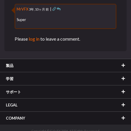
MrVFX
|
3年, 10ヶ月 前
Super
Please
log in
to leave a comment.
製品
学習
サポート
LEGAL
COMPANY
Copyright © SideFX 2026. All Rights Reserved.