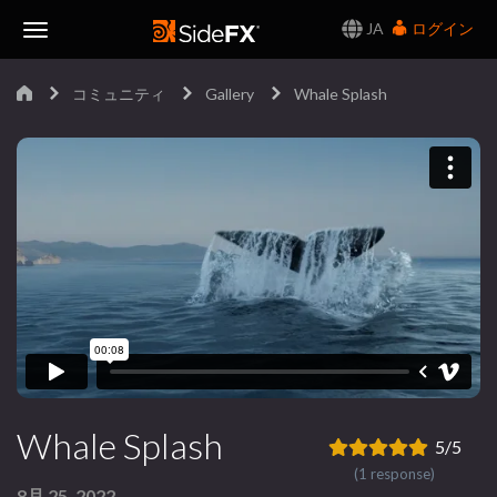
JA
ログイン
Toggle
コミュニティ
Gallery
Whale Splash
Navigation
Whale Splash
5/5
(1 response)
8月 25, 2022