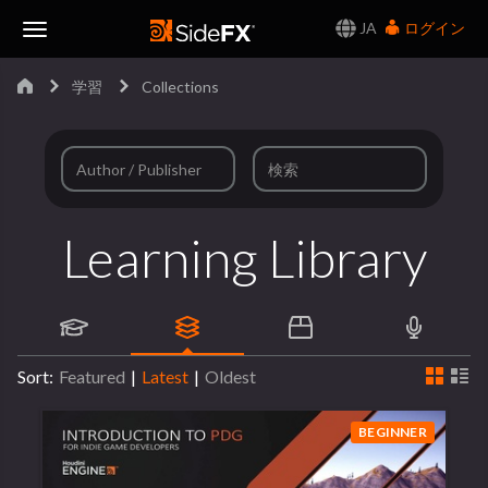
JA
ログイン
Toggle
学習
Collections
Navigation
Learning Library
Sort:
Featured
|
Latest
|
Oldest
BEGINNER