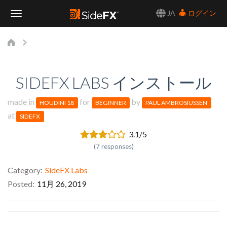
JA
ログイン
Toggle
Navigation
SIDEFX LABS インストール
made in
for
by
HOUDINI 18
BEGINNER
PAUL AMBROSIUSSEN
at
SIDEFX
3.1/5
(7 responses)
Category
SideFX Labs
Posted
11月 26, 2019