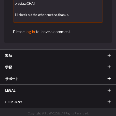
preciateCHA!
I'll check out the other one too, thanks.
Please
log in
to leave a comment.
製品
学習
サポート
LEGAL
COMPANY
Copyright © SideFX 2026. All Rights Reserved.