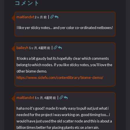
コメント
maitlandvt
|
2ヶ月 前
I like yer sticky notes... and yer color co-ordinated netboxes!
baileyh
|
1ヶ月, 4週間 前
It looks a bit gaudy but its hopefully clear which comments
belong to which nodes. If you like sticky notes, you'll love the
other biome demo.
https://www.sidefx.com/contentlibrary/biome-demo/
maitlandvt
|
1ヶ月, 4週間 前
haha no it's good! made it really easy to pull out just what i
needed for the project i was working on. good timing too... i
would have just used the old scatter node and this is about a
billion times better for placing plants etc on a terrain.