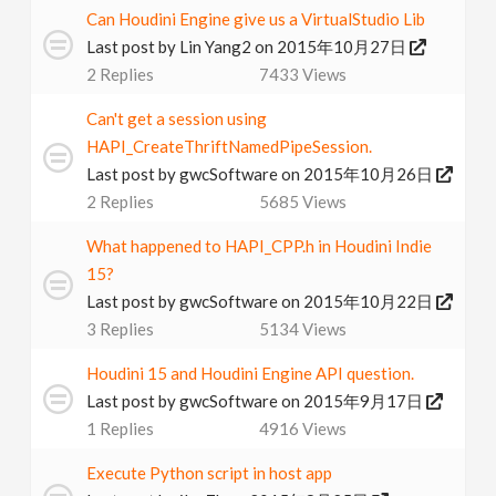
Can Houdini Engine give us a VirtualStudio Lib
v
Last post by
Lin Yang2
on 2015年10月27日
2
Replies
7433
Views
i
Can't get a session using
g
HAPI_CreateThriftNamedPipeSession.
Last post by
gwcSoftware
on 2015年10月26日
a
2
Replies
5685
Views
What happened to HAPI_CPP.h in Houdini Indie
t
15?
Last post by
gwcSoftware
on 2015年10月22日
i
3
Replies
5134
Views
Houdini 15 and Houdini Engine API question.
o
Last post by
gwcSoftware
on 2015年9月17日
1
Replies
4916
Views
n
Execute Python script in host app