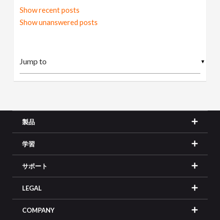
Show recent posts
Show unanswered posts
▼
製品
学習
サポート
LEGAL
COMPANY