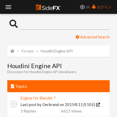
JA
ログイン
T
o
Advanced Search
g
Forums
Houdini Engine API
g
Houdini Engine API
l
Discussion for Houdini Engine API developers.
e
Topics
N
Engine for Blender ?
Last post by
Gerbrand
on 2015年11月10日
a
3
Replies
6615
Views