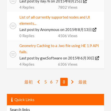
Last post by
ilay7k
on 2015年8月25日
4
Replies
7802
Views
List of all currently supported nodes and UI
elements...
Last post by
Anonymous
on 2015年8月13日
0
Replies
4506
Views
Geometry Caching to a .lwo file using HE 1.9 API
fails.
Last post by
gwcSoftware
on 2015年6月30日
4
Replies
6306
Views
最初
5
6
7
8
最後
Quick Links
Search links