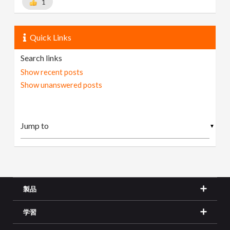
1
Quick Links
Search links
Show recent posts
Show unanswered posts
▼
製品
学習