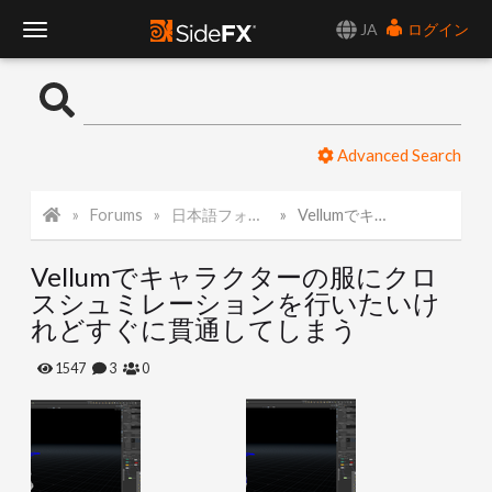
JA
ログイン
T
o
Advanced Search
g
Forums
日本語フォーラム
Vellumでキャラクターの服にクロスシュミレーションを行いたいけれどすぐに貫通してしまう
g
Vellumでキャラクターの服にクロ
l
スシュミレーションを行いたいけ
れどすぐに貫通してしまう
e
1547
3
0
N
a