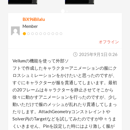
v
BiX96Bilalu
i
Member
g
オフライン
a
2025年9月1日 0:26
Vellumの機能を使って外部ソ
t
フトで作成したキャラクターアニメーションの服にク
ロスシュミレーションをかけたいと思ったのですが、
すぐにキャラクターが服を貫通してしまいます。最初
i
の20フレームはキャラクターを静止させてそこから
徐々に動かすアニメーションを行ったのですが、少し
o
動いただけで服のメッシュが乱れたり貫通してしまっ
たりします。AttachGeometryコンストレイントや
n
Solver内のTargetなどを試してみたのですが中々うま
くいきません、Pinを設定した時にはより激しく服が