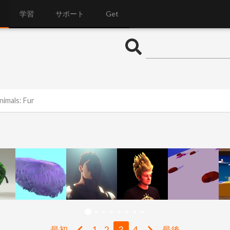
学習
サポート
Get
nimals: Fur
最初
1
2
3
4
最後