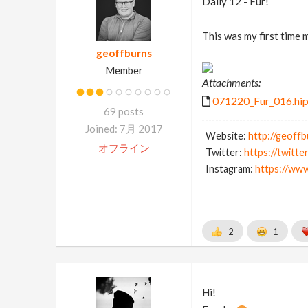
Daily 12 - Fur!
This was my first time 
geoffburns
Member
Attachments:
071220_Fur_016.hip
69 posts
Joined: 7月 2017
Website:
http://geoff
オフライン
Twitter:
https://twitt
Instagram:
https://ww
2
1
Hi!