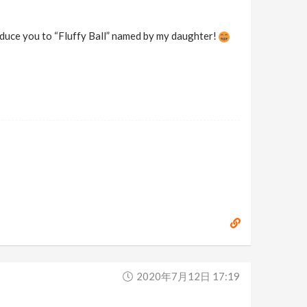
troduce you to “Fluffy Ball” named by my daughter!
2020年7月12日 17:19