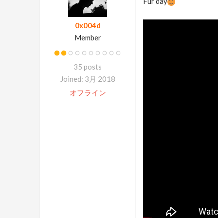
Fur day
0x004d
Member
35 posts
Joined: 3月 2018
オフライン