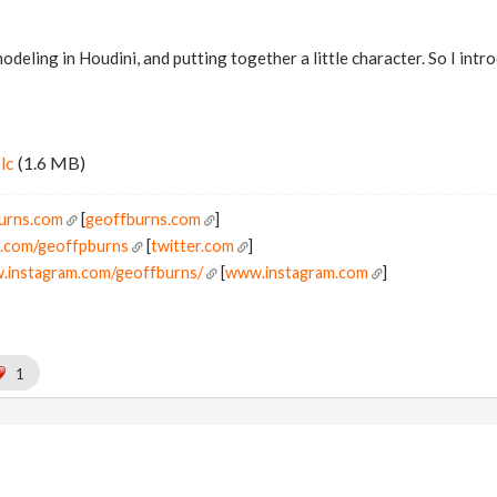
modeling in Houdini, and putting together a little character. So I in
lc
(1.6 MB)
burns.com
[
geoffburns.com
]
er.com/geoffpburns
[
twitter.com
]
w.instagram.com/geoffburns/
[
www.instagram.com
]
1