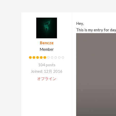
Hey,
This is my entry for da
Bencze
Member
104 posts
Joined: 12月 2016
オフライン