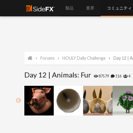
製品
業界
コミュニティ
Forums
HOULY Daily Challenge
Day 12 | A
Day 12 | Animals: Fur
87579
116
4