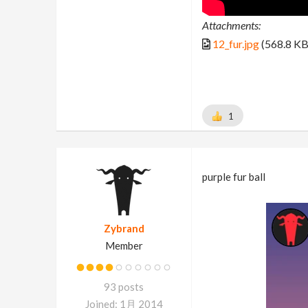
Attachments:
12_fur.jpg
(568.8 KB
1
purple fur ball
Zybrand
Member
93 posts
Joined: 1月 2014