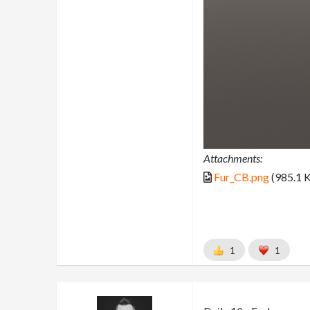
Attachments:
Fur_CB.png
(985.1 
1
1