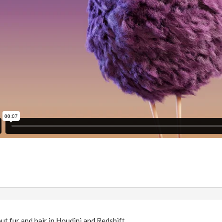
out fur and hair in Houdini and Redshift…