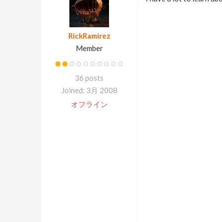
RickRamirez
Member
36 posts
Joined: 3月 2008
オフライン