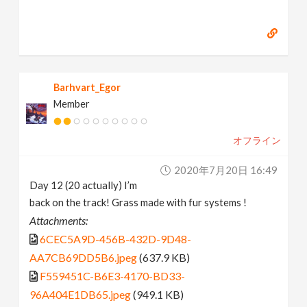
Barhvart_Egor
Member
オフライン
2020年7月20日 16:49
Day 12 (20 actually) I’m
back on the track! Grass made with fur systems !
Attachments:
6CEC5A9D-456B-432D-9D48-
AA7CB69DD5B6.jpeg
(637.9 KB)
F559451C-B6E3-4170-BD33-
96A404E1DB65.jpeg
(949.1 KB)