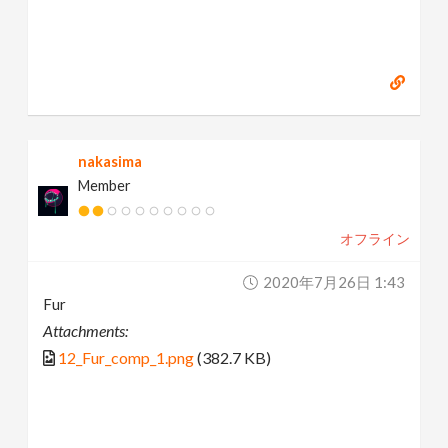
nakasima
Member
オフライン
2020年7月26日 1:43
Fur
Attachments:
12_Fur_comp_1.png
(382.7 KB)