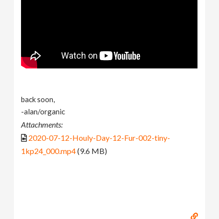
back soon,
-alan/organic
Attachments:
2020-07-12-Houly-Day-12-Fur-002-tiny-
1kp24_000.mp4
(9.6 MB)