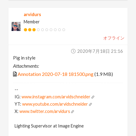
arvidurs
Member
オフライン
2020年7月18日 21:16
Pig in style
Attachments:
Annotation 2020-07-18 181500.png
(1.9 MB)
--
IG:
www.instagram.com/arvidschneider
YT:
www.youtube.com/arvidschneider
X:
www.twitter.com/arvidurs
Lighting Supervisor at Image Engine