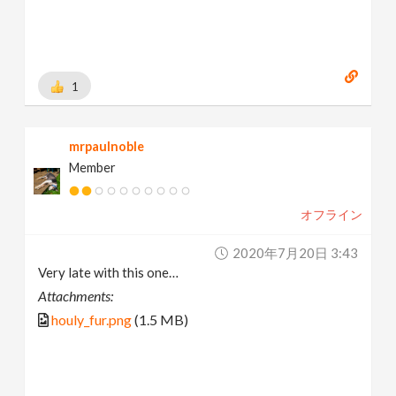
1
mrpaulnoble
Member
オフライン
2020年7月20日 3:43
Very late with this one…
Attachments:
houly_fur.png
(1.5 MB)