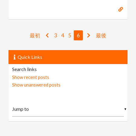
最初
3
4
5
6
最後
Quick Links
Search links
Show recent posts
Show unanswered posts
▼