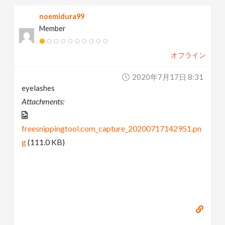
noemidura99
Member
オフライン
2020年7月17日 8:31
eyelashes
Attachments:
freesnippingtool.com_capture_20200717142951.pn
g
(111.0 KB)