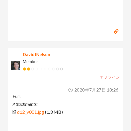
DavidJNelson
Member
オフライン
2020年7月27日 18:26
Fur!
Attachments:
d12_v001.jpg
(1.3 MB)