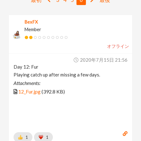
v
BexFX
i
Member
g
オフライン
a
2020年7月15日 21:56
Day 12: Fur
t
Playing catch up after missing a few days.
Attachments:
i
12_Fur.jpg
(392.8 KB)
o
n
1
1