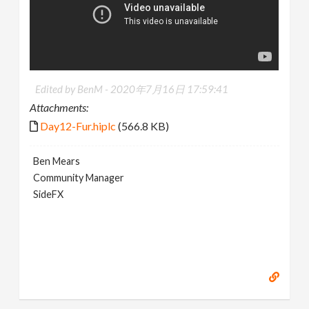
Edited by BenM -
2020年7月16日 17:59:41
Attachments:
Day12-Fur.hiplc
(566.8 KB)
Ben Mears
Community Manager
SideFX