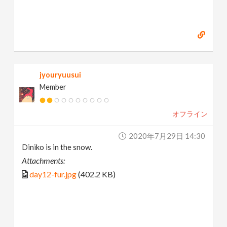
jyouryuusui
Member
オフライン
2020年7月29日 14:30
Diniko is in the snow.
Attachments:
day12-fur.jpg
(402.2 KB)