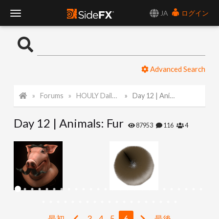
JA
ログイン
T
o
Advanced Search
g
Forums
HOULY Daily Challenge
Day 12 | Animals: Fur
g
Day 12 | Animals: Fur
l
87953
116
4
e
N
a
最初
3
4
5
6
最後