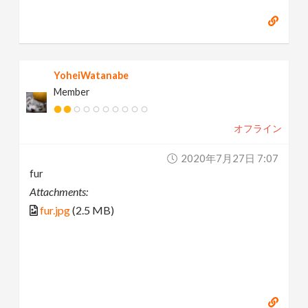
YoheiWatanabe
Member
オフライン
2020年7月27日 7:07
fur
Attachments:
fur.jpg
(2.5 MB)