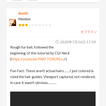
BenM
Member
オフライン
2020年7月16日 17:59
Rough fur ball, followed the
beginning of this tutorial by CGI Nerd
(
https://youtu.be/fNXF7ONL9Eo
)
Fun Fact: These aren't actual hairs…….I just colored &
sized the hair guides. Viewport captured, not rendered,
in case it wasn't obvious……….