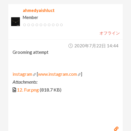
ahmedyaishluct
Member
オフライン
2020年7月22日 14:44
Grooming attempt
instagram
[
www.instagram.com
]
Attachments:
12. Fur.png
(818.7 KB)