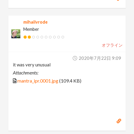
mihailvrode
Member
オフライン
2020年7月22日 9:09
it was very unusual
Attachments:
mantra_ipr.0001.jpg
(109.4 KB)