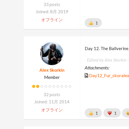
33 posts
Joined: 8月 2019
オフライン
1
Day 12. The Ballverine,
Edited by Alex Skorkin 
Attachments:
Alex Skorkin
Day12_Fur_skoralex
Member
32 posts
Joined: 11月 2014
オフライン
1
1