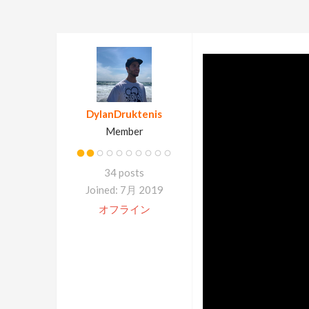
DylanDruktenis
Member
34 posts
Joined: 7月 2019
オフライン