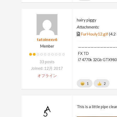
hairy piggy
Attachments:
FurHouly12.gif
(4.2
tatoinexv6
Member
————————————
FX TD
i7 4770k 32Gb GTX980
33 posts
Joined: 12月 2017
オフライン
1
2
This is a little pipe cle