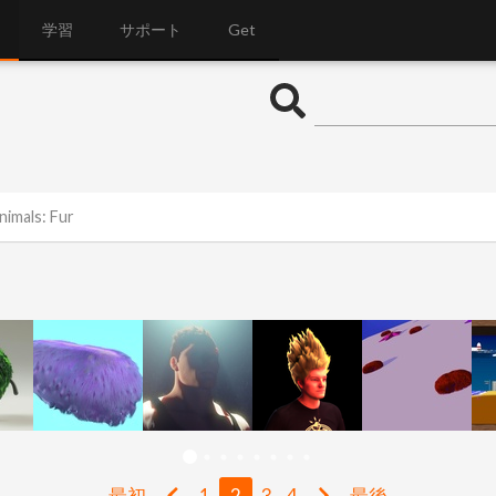
学習
サポート
Get
nimals: Fur
最初
1
2
3
4
最後