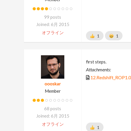
99 posts
Joined: 6月 2015
オフライン
1
1
first steps.
Attachments:
12.Redshift_ROP1.0
oooskar
Member
68 posts
Joined: 6月 2015
オフライン
1