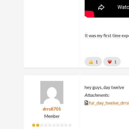
It was my first time exp
1
1
hey guys, day twelve
Attachments:
fur_day_twelve_drr
drrs8701
Member