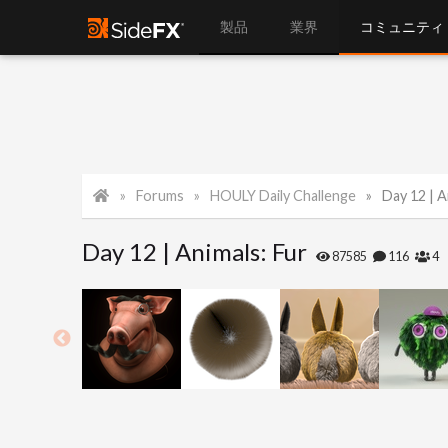
製品
業界
コミュニティ
Forums
HOULY Daily Challenge
Day 12 | A
Day 12 | Animals: Fur
87585
116
4