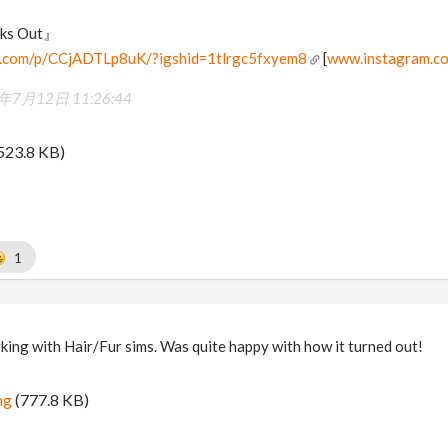
lks Out』
m.com/p/CCjADTLp8uK/?igshid=1tlrgc5fxyem8
[
www.instagram.c
年7月12日 11:26:44
523.8 KB)
1
king with Hair/Fur sims. Was quite happy with how it turned out!
ng
(777.8 KB)