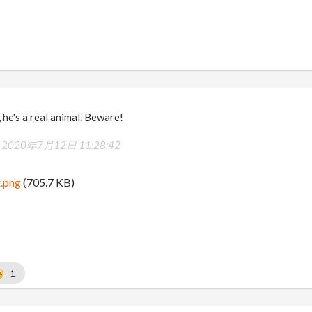
 he's a real animal. Beware!
-
2020年7月12日 11:28:42
.png
(705.7 KB)
1