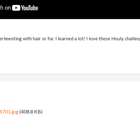
erimenting with hair or fur. I learned a lot! I love these Houly challe
s8701.jpg
(408.8 KB)