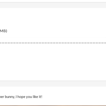
 MB)
—————————————————————————————————————
aner bunny, I hope you like it!