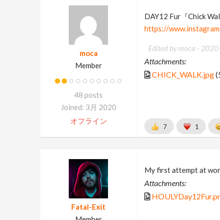
DAY12 Fur『Chick Wa
https://www.instagra
Edited by moca -
2020
moca
Attachments:
Member
CHICK_WALK.jpg
(
48 posts
Joined: 3月 2020
オフライン
7
1
My first attempt at wor
Attachments:
HOULYDay12Fur.p
Fatal-Exit
Member