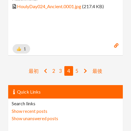
HoulyDay024_Ancient.0001.jpg
(217.4 KB)
1
最初
2
3
4
5
最後
Quick Links
Search links
Show recent posts
Show unanswered posts