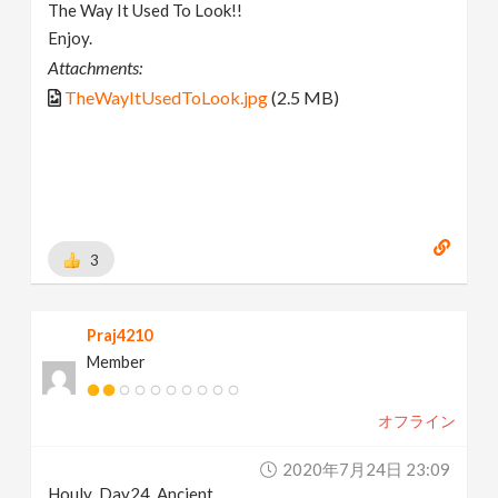
The Way It Used To Look!!
Enjoy.
Attachments:
TheWayItUsedToLook.jpg
(2.5 MB)
3
Praj4210
Member
オフライン
2020年7月24日 23:09
Houly_Day24_Ancient