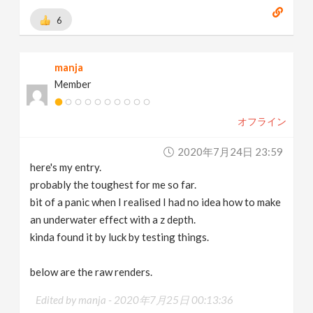
6
manja
Member
オフライン
2020年7月24日 23:59
here's my entry.
probably the toughest for me so far.
bit of a panic when I realised I had no idea how to make
an underwater effect with a z depth.
kinda found it by luck by testing things.
below are the raw renders.
Edited by manja -
2020年7月25日 00:13:36