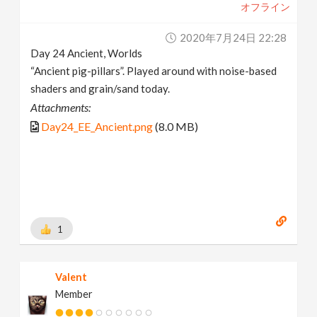
オフライン
2020年7月24日 22:28
Day 24 Ancient, Worlds
“Ancient pig-pillars”. Played around with noise-based
shaders and grain/sand today.
Attachments:
Day24_EE_Ancient.png
(8.0 MB)
1
Valent
Member