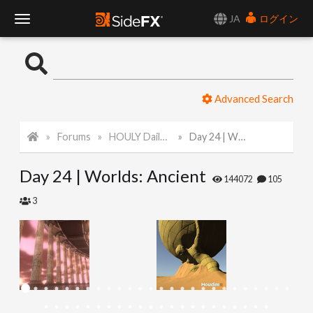
JA
ログイン
T
o
Advanced Search
g
Forums
HOULY Daily Challenge
Day 24 | Worlds: Ancient
g
Day 24 | Worlds: Ancient
l
144072
105
3
e
N
a