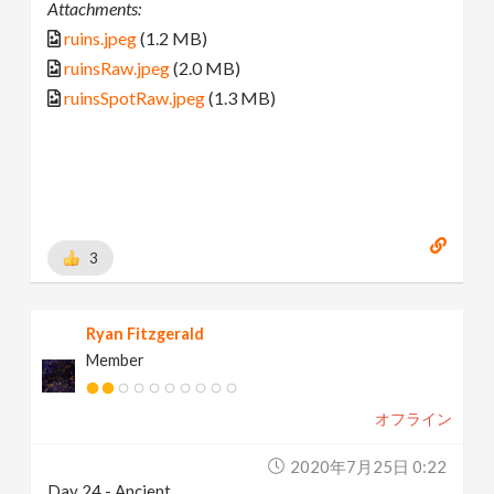
Attachments:
ruins.jpeg
(1.2 MB)
ruinsRaw.jpeg
(2.0 MB)
ruinsSpotRaw.jpeg
(1.3 MB)
3
Ryan Fitzgerald
Member
オフライン
2020年7月25日 0:22
Day 24 - Ancient