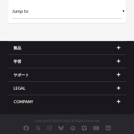
▼
製品
学習
サポート
LEGAL
COMPANY
Copyright © SideFX 2026. All Rights Reserved.