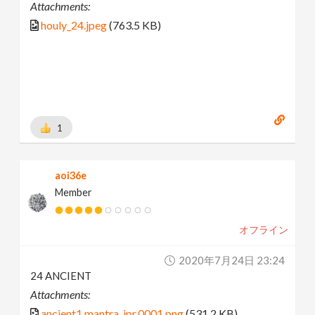
Attachments:
houly_24.jpeg
(763.5 KB)
1
aoi36e
Member
オフライン
2020年7月24日 23:24
24 ANCIENT
Attachments:
ancient1.mantra_ipr.0001.png
(531.2 KB)