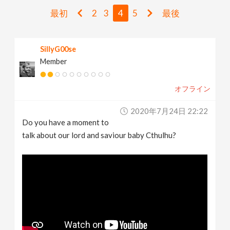
v
最初
2
3
4
5
最後
i
SillyG00se
Member
g
オフライン
a
2020年7月24日 22:22
t
Do you have a moment to
talk about our lord and saviour baby Cthulhu?
i
o
n