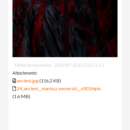
Edited by blackpixel -
2020年7月28日 02:51:53
Attachments:
ancient.jpg
(116.2 KB)
24_ancient__mariusz.wesierski__v003.hiplc
(1.6 MB)