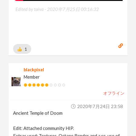
Edited by taiva -
2020年7月25日 00:16:32
1
blackpixel
Member
オフライン
2020年7月24日 23:58
Ancient Temple of Doom
Edit: Attached community HIP.
Extras used: Textures, Octane Render and a re-use of