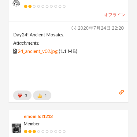
オフライン
2020年7月24日 22:28
Day24! Ancient Mosaics.
Attachments:
24_ancient_v02.jpg
(1.1 MB)
3
1
emomilol1213
Member