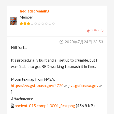
hediedscreaming
Member
オフライン
2020年7月24日 23:53
Hill fort…
It's procedurally built and all set up to crumble, but I
wasn't able to get RBD working to smash it in time.
Moon texmap from NASA:
https://svs.gsfc.nasa.gov/4720
[
svs.gsfc.nasa.gov
]
Attachments:
ancient-015.comp1.0001_first.png
(456.8 KB)