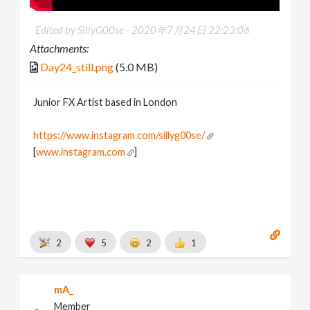
Edited by SillyG00se -
2020年7月24日 22:23:06
Attachments:
Day24_still.png
(5.0 MB)
Junior FX Artist based in London
https://www.instagram.com/sillyg00se/
[
www.instagram.com
]
2
5
2
1
mA_
Member