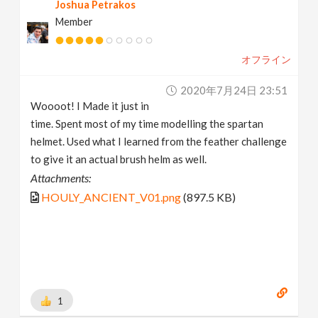
Joshua Petrakos
Member
オフライン
2020年7月24日 23:51
Woooot! I Made it just in
time. Spent most of my time modelling the spartan
helmet. Used what I learned from the feather challenge
to give it an actual brush helm as well.
Attachments:
HOULY_ANCIENT_V01.png
(897.5 KB)
1