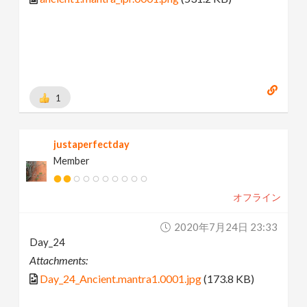
1
justaperfectday
Member
オフライン
2020年7月24日 23:33
Day_24
Attachments:
Day_24_Ancient.mantra1.0001.jpg
(173.8 KB)