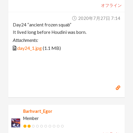
オフライン
2020年7月27日 7:14
Day24 “ancient frozen squab”
It lived long before Houdini was born.
Attachments:
day24_1.jpg
(1.1 MB)
Barhvart_Egor
Member