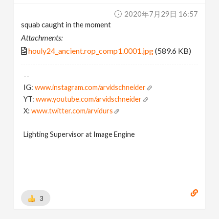
2020年7月29日 16:57
squab caught in the moment
Attachments:
houly24_ancient.rop_comp1.0001.jpg
(589.6 KB)
--
IG:
www.instagram.com/arvidschneider
YT:
www.youtube.com/arvidschneider
X:
www.twitter.com/arvidurs
Lighting Supervisor at Image Engine
3