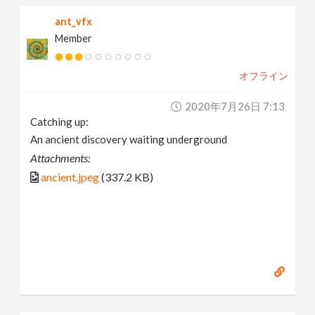
ant_vfx
Member
オフライン
2020年7月26日 7:13
Catching up:
An ancient discovery waiting underground
Attachments:
ancient.jpeg
(337.2 KB)