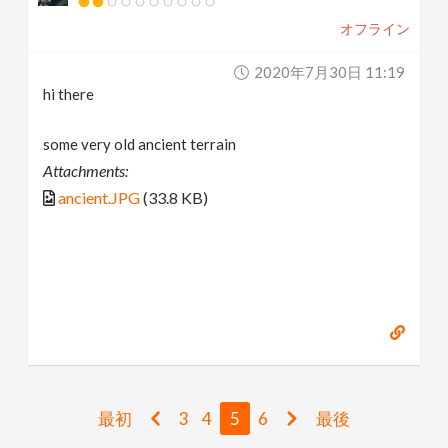
オフライン
2020年7月30日 11:19
hi there
some very old ancient terrain
Attachments:
ancient.JPG
(33.8 KB)
最初
3
4
5
6
最後