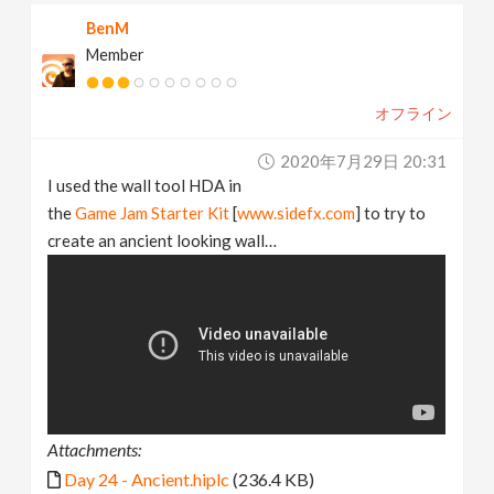
BenM
Member
オフライン
2020年7月29日 20:31
I used the wall tool HDA in
the
Game Jam Starter Kit
[
www.sidefx.com
] to try to
create an ancient looking wall…
Attachments:
Day 24 - Ancient.hiplc
(236.4 KB)