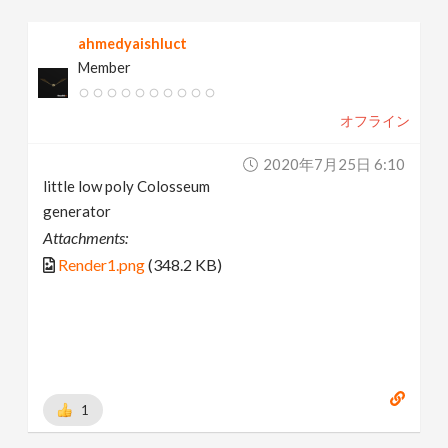
ahmedyaishluct
Member
オフライン
2020年7月25日 6:10
little low poly Colosseum
generator
Attachments:
Render1.png
(348.2 KB)
1