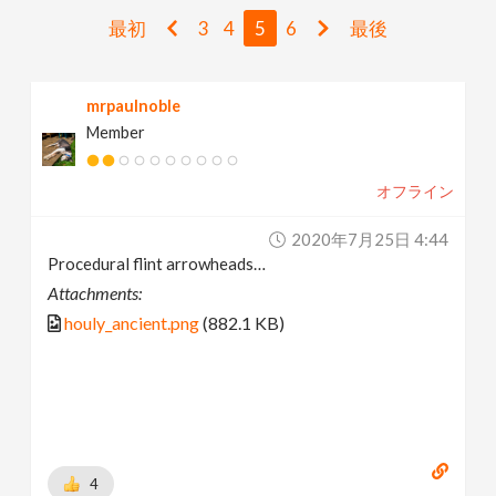
v
最初
3
4
5
6
最後
i
mrpaulnoble
Member
g
オフライン
a
2020年7月25日 4:44
t
Procedural flint arrowheads…
Attachments:
i
houly_ancient.png
(882.1 KB)
o
n
4