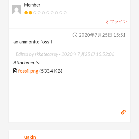
Member
オフライン
2020年7月25日 15:51
an ammonite fossil
Edited by skkatecasey -
2020年7月25日 15:52:06
Attachments:
fossil.png
(533.4 KB)
uakin