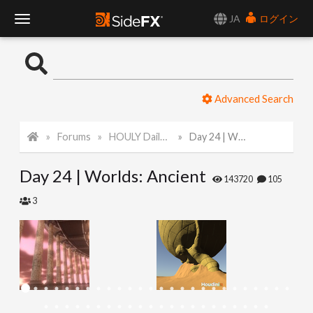
JA
ログイン
T
o
Advanced Search
g
Forums
HOULY Daily Challenge
Day 24 | Worlds: Ancient
g
Day 24 | Worlds: Ancient
l
143720
105
3
e
N
a