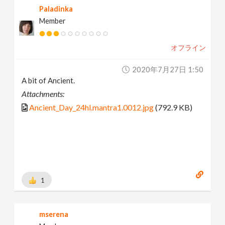
Paladinka
Member
オフライン
2020年7月27日 1:50
A bit of Ancient.
Attachments:
Ancient_Day_24hl.mantra1.0012.jpg
(792.9 KB)
1
mserena