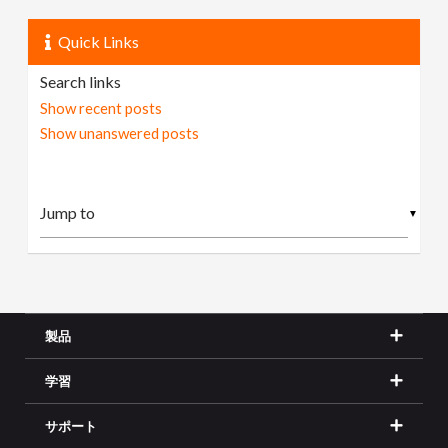
Quick Links
Search links
Show recent posts
Show unanswered posts
▼
製品
学習
サポート