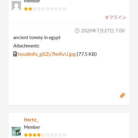
Member
オフライン
2020年7月27日 7:00
ancient tommy in egypt
Attachments:
houdinifx_gBZy7hnRvU.jpg
(77.5 KB)
Hertz_
Member