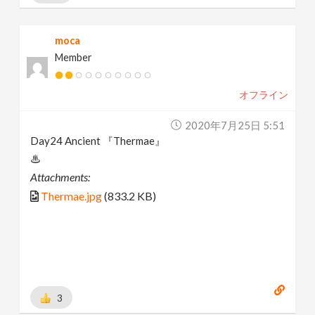
moca
Member
オフライン
2020年7月25日 5:51
Day24 Ancient 『Thermae』
♨
Attachments:
Thermae.jpg
(833.2 KB)
3