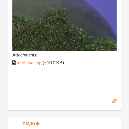
Attachments:
medieval.jpg
(510.0 KB)
GM_Krile