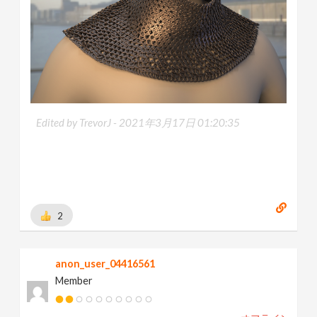
Edited by TrevorJ -
2021年3月17日 01:20:35
2
anon_user_04416561
Member