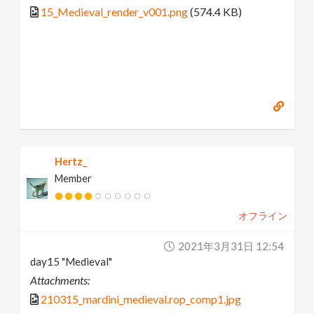
15_Medieval_render_v001.png
(574.4 KB)
Hertz_
Member
オフライン
2021年3月31日 12:54
day15 "Medieval"
Attachments:
210315_mardini_medieval.rop_comp1.jpg