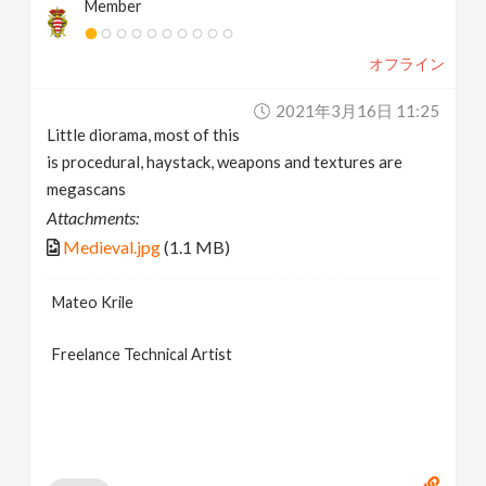
Member
オフライン
2021年3月16日 11:25
Little diorama, most of this
is procedural, haystack, weapons and textures are
megascans
Attachments:
Medieval.jpg
(1.1 MB)
Mateo Krile
Freelance Technical Artist