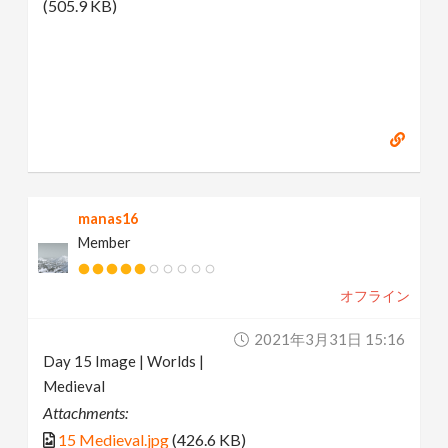
(505.9 KB)
manas16
Member
オフライン
2021年3月31日 15:16
Day 15 Image | Worlds |
Medieval
Attachments:
15 Medieval.jpg
(426.6 KB)