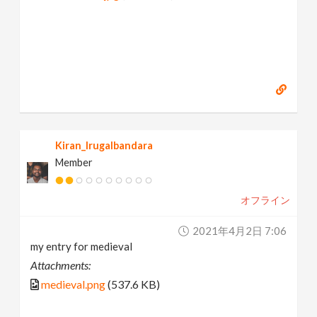
Kiran_Irugalbandara
Member
オフライン
2021年4月2日 7:06
my entry for medieval
Attachments:
medieval.png
(537.6 KB)