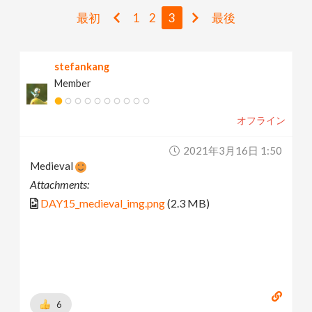
v
最初
1
2
3
最後
i
stefankang
Member
g
オフライン
a
2021年3月16日 1:50
t
Medieval
Attachments:
i
DAY15_medieval_img.png
(2.3 MB)
o
n
6