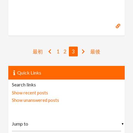
最初
1
2
3
最後
Quick Links
Search links
Show recent posts
Show unanswered posts
▼