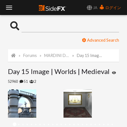
JA
ログイン
T
o
Advanced Search
g
Forums
MARDINI Daily Challenge 2021
Day 15 Image | Worlds | Medieval
g
Day 15 Image | Worlds | Medieval
l
52960
51
2
e
N
a