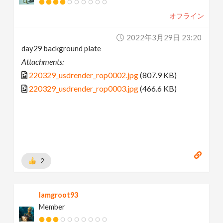
オフライン
2022年3月29日 23:20
day29 background plate
Attachments:
220329_usdrender_rop0002.jpg
(807.9 KB)
220329_usdrender_rop0003.jpg
(466.6 KB)
2
Iamgroot93
Member