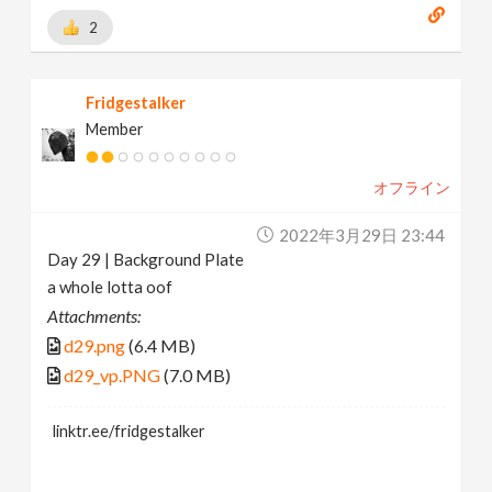
2
Fridgestalker
Member
オフライン
2022年3月29日 23:44
Day 29 | Background Plate
a whole lotta oof
Attachments:
d29.png
(6.4 MB)
d29_vp.PNG
(7.0 MB)
linktr.ee/fridgestalker