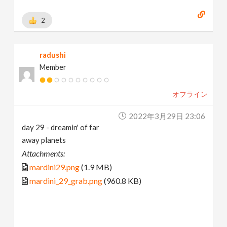
2
radushi
Member
オフライン
2022年3月29日 23:06
day 29 - dreamin' of far
away planets
Attachments:
mardini29.png
(1.9 MB)
mardini_29_grab.png
(960.8 KB)