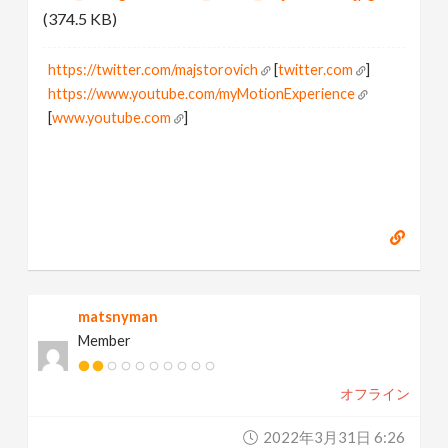
(374.5 KB)
https://twitter.com/majstorovich
[
twitter.com
]
https://www.youtube.com/myMotionExperience
[
www.youtube.com
]
matsnyman
Member
オフライン
2022年3月31日 6:26