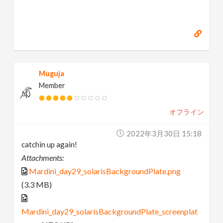
Muguja
Member
オフライン
2022年3月30日 15:18
catchin up again!
Attachments:
Mardini_day29_solarisBackgroundPlate.png
(3.3 MB)
Mardini_day29_solarisBackgroundPlate_screenplat