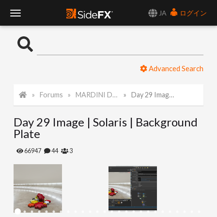
JA
ログイン
T
o
Advanced Search
g
Forums
MARDINI Daily Art Challenge 2022
Day 29 Image | Solaris | Background Plate
g
Day 29 Image | Solaris | Background
l
Plate
e
66947
44
3
N
a