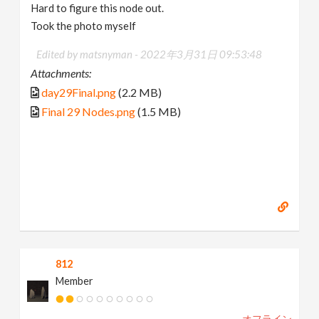
Hard to figure this node out.
Took the photo myself
Edited by matsnyman -
2022年3月31日 09:53:48
Attachments:
day29Final.png
(2.2 MB)
Final 29 Nodes.png
(1.5 MB)
812
Member
オフライン