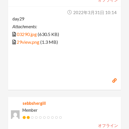
2022年3月31日 10:14
day29
Attachments:
03290.jpg
(630.5 KB)
29view.png
(1.3 MB)
sebbshergill
Member
オフライン