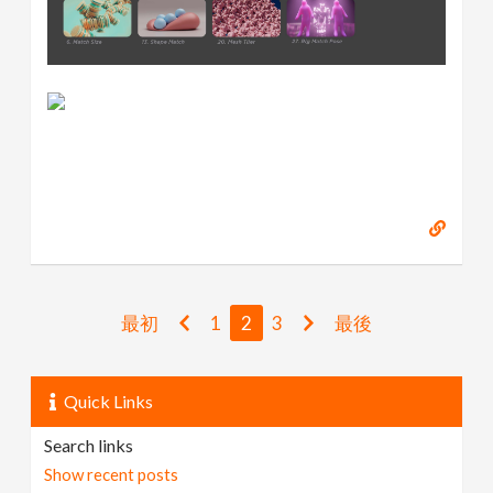
最初
1
2
3
最後
Quick Links
Search links
Show recent posts