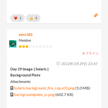
2
3
mint343
Member
オフライン
2022年3月29日 23:47
Day 29 Image | Solaris |
Background Plate
Attachments:
Solaris.background_fire_cop.v01.png
(1.0 MB)
backgroundplate_sc.png
(602.7 KB)