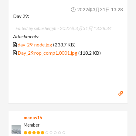
2022年3月31日 13:28
Day 29:
Edited by sebbshergill -
2022年3月31日 13:28:34
Attachments:
day_29_node.jpg
(233.7 KB)
Day_29.rop_comp1.0001.jpg
(118.2 KB)
manas16
Member