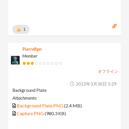
1
PierreRpn
Member
オフライン
2022年3月30日 5:29
Background Plate
Attachments:
Background Plate.PNG
(2.4 MB)
Capture.PNG
(980.3 KB)