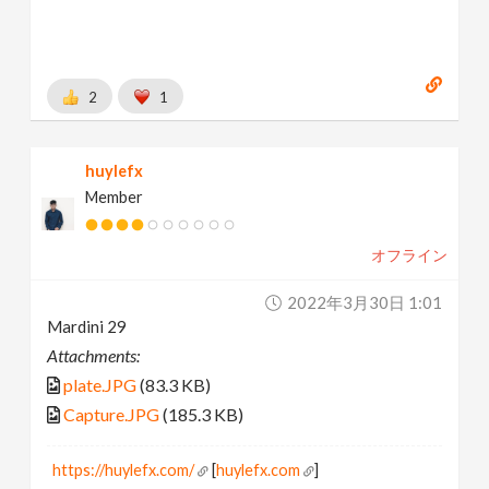
2
1
huylefx
Member
オフライン
2022年3月30日 1:01
Mardini 29
Attachments:
plate.JPG
(83.3 KB)
Capture.JPG
(185.3 KB)
https://huylefx.com/
[
huylefx.com
]