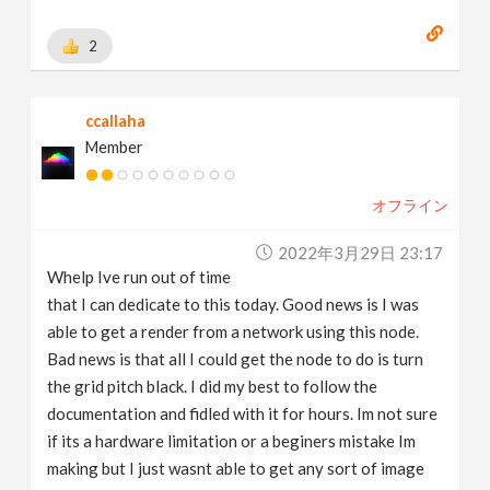
2
ccallaha
Member
オフライン
2022年3月29日 23:17
Whelp Ive run out of time
that I can dedicate to this today. Good news is I was
able to get a render from a network using this node.
Bad news is that all I could get the node to do is turn
the grid pitch black. I did my best to follow the
documentation and fidled with it for hours. Im not sure
if its a hardware limitation or a beginers mistake Im
making but I just wasnt able to get any sort of image