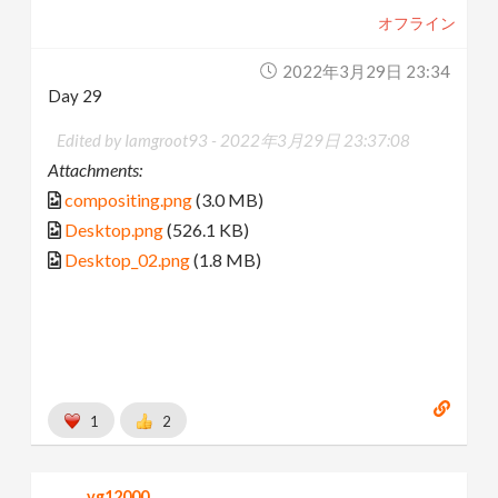
オフライン
2022年3月29日 23:34
Day 29
Edited by Iamgroot93 -
2022年3月29日 23:37:08
Attachments:
compositing.png
(3.0 MB)
Desktop.png
(526.1 KB)
Desktop_02.png
(1.8 MB)
1
2
vg12000