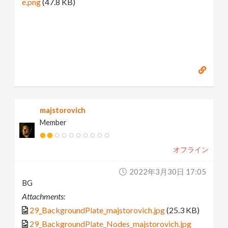
e.png
(47.8 KB)
majstorovich
Member
オフライン
2022年3月30日 17:05
BG
Attachments:
29_BackgroundPlate_majstorovich.jpg
(25.3 KB)
29_BackgroundPlate_Nodes_majstorovich.jpg