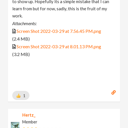
to show up. Hopefully its a simple mistake that I can
learn from but for now, sadly, this is the fruit of my
work.
Attachments:
Screen Shot 2022-03-29 at 7.56.45 PM.png
(2.4 MB)
Screen Shot 2022-03-29 at 8.01.13 PM.png
(3.2 MB)
1
Hertz_
Member