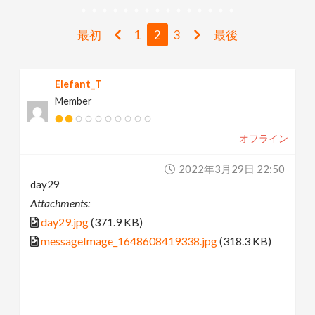
v
最初
1
2
3
最後
i
Elefant_T
g
Member
a
オフライン
t
2022年3月29日 22:50
day29
i
Attachments:
day29.jpg
(371.9 KB)
o
messageImage_1648608419338.jpg
(318.3 KB)
n