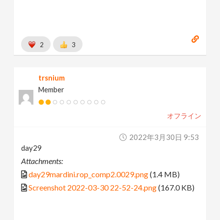
2
3
trsnium
Member
オフライン
2022年3月30日 9:53
day29
Attachments:
day29mardini.rop_comp2.0029.png
(1.4 MB)
Screenshot 2022-03-30 22-52-24.png
(167.0 KB)