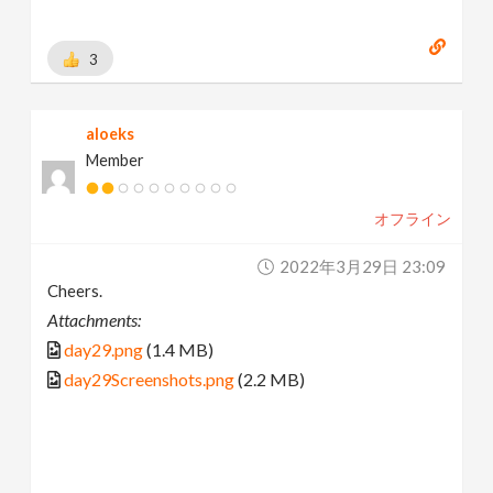
3
aloeks
Member
オフライン
2022年3月29日 23:09
Cheers.
Attachments:
day29.png
(1.4 MB)
day29Screenshots.png
(2.2 MB)