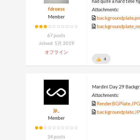
had quite a hard time fi
fdroess
Attachments:
Member
backgroundplate.p
backgroundplate_n
67 posts
Joined: 5月 2019
オフライン
4
Mardini Day 29 Backgr
Attachments:
RenderBGPlate.JP
jp_
backgroundplate.J
Member
34 posts