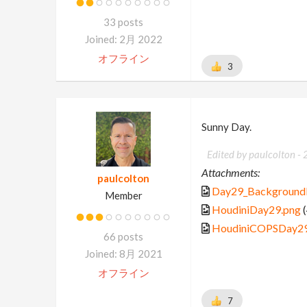
33 posts
Joined: 2月 2022
オフライン
3
Sunny Day.
Edited by paulcolton -
Attachments:
paulcolton
Day29_BackgroundP
Member
HoudiniDay29.png
(
HoudiniCOPSDay29
66 posts
Joined: 8月 2021
オフライン
7