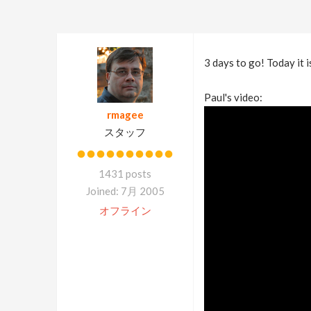
3 days to go! Today it 
Paul's video:
rmagee
スタッフ
1431 posts
Joined: 7月 2005
オフライン