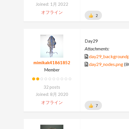
Joined: 1月 2022
オフライン
2
Day29
Attachments:
day29_backgroundp
mimikak41861852
day29_nodes.png
(8
Member
32 posts
Joined: 8月 2020
オフライン
7