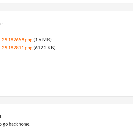
te
3-29 182659.png
(1.6 MB)
3-29 182811.png
(612.2 KB)
t.
 to go back home.