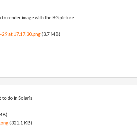
w to render image with the BG picture
-29 at 17.17.30.png
(3.7 MB)
t to do in Solaris
MB)
.png
(321.1 KB)