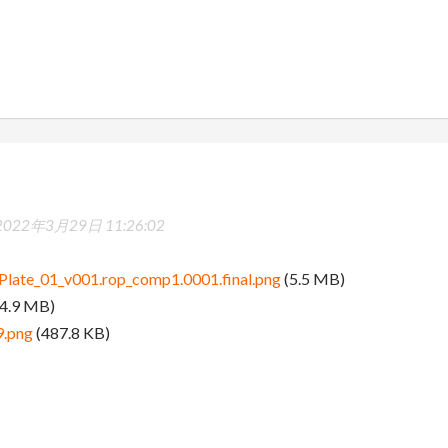
2022年3月29日 11:26:02
late_01_v001.rop_comp1.0001.final.png
(5.5 MB)
4.9 MB)
.png
(487.8 KB)