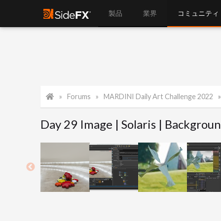
製品
業界
コミュニティ
Forums
MARDINI Daily Art Challenge 2022
Day 29 Image | Solaris | Backgroun