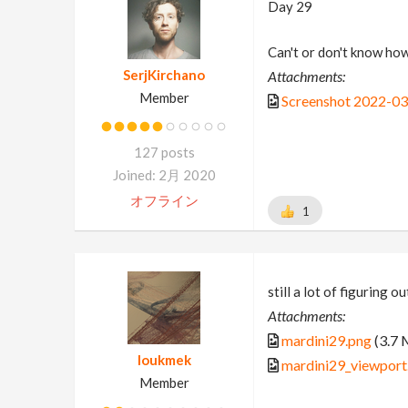
Day 29
Can't or don't know ho
SerjKirchano
Attachments:
Member
Screenshot 2022-03
127 posts
Joined: 2月 2020
オフライン
1
still a lot of figuring ou
Attachments:
mardini29.png
(3.7 
loukmek
mardini29_viewport
Member