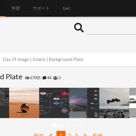
学習
サポート
Get
Day 29 Image | Solaris | Background Plate
d Plate
67005
44
3
最初
1
2
3
最後