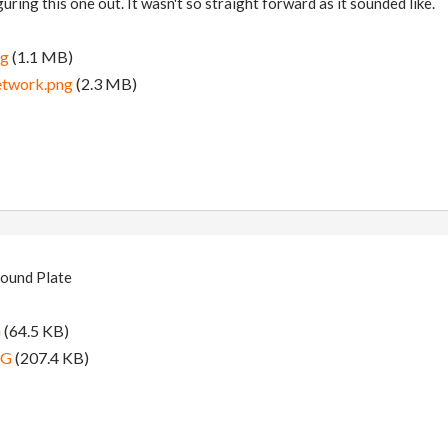
guring this one out. It wasn't so straight forward as it sounded like.
ng
(1.1 MB)
etwork.png
(2.3 MB)
ound Plate
G
(64.5 KB)
PG
(207.4 KB)