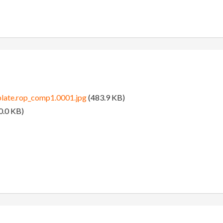
late.rop_comp1.0001.jpg
(483.9 KB)
0.0 KB)