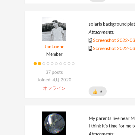
solaris background pla
Attachments:
Screenshot 2022-0
JanLoehr
Screenshot 2022-0
Member
37 posts
Joined: 4月 2020
オフライン
5
My parents live near M
I think it's time for me
Attachments: