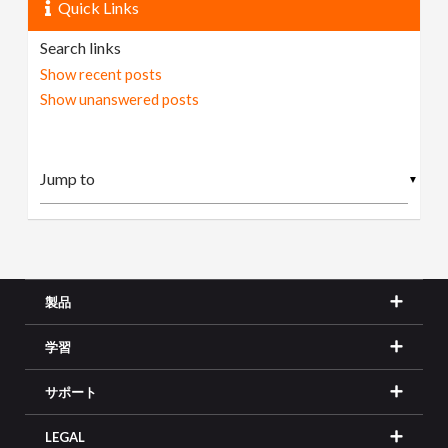
Quick Links
Search links
Show recent posts
Show unanswered posts
▼
製品
学習
サポート
LEGAL