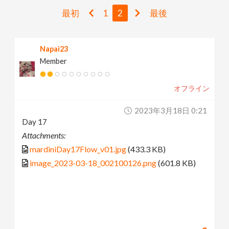
v
最初
1
2
最後
i
Napai23
Member
g
オフライン
a
2023年3月18日 0:21
t
Day 17
Attachments:
i
mardiniDay17Flow_v01.jpg
(433.3 KB)
image_2023-03-18_002100126.png
(601.8 KB)
o
n