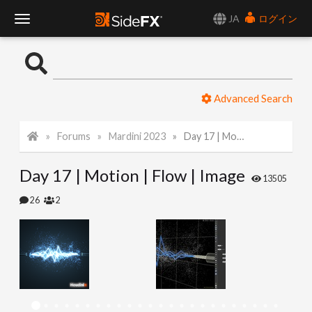
JA
ログイン
T
o
Advanced Search
g
Forums
Mardini 2023
Day 17 | Motion | Flow | Image
g
Day 17 | Motion | Flow | Image
l
13505
26
2
e
N
a