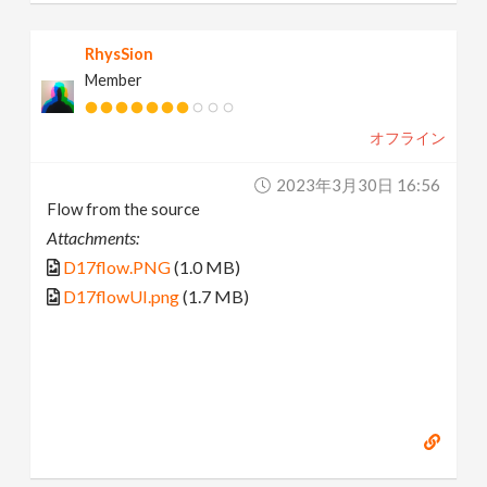
RhysSion
Member
オフライン
2023年3月30日 16:56
Flow from the source
Attachments:
D17flow.PNG
(1.0 MB)
D17flowUI.png
(1.7 MB)