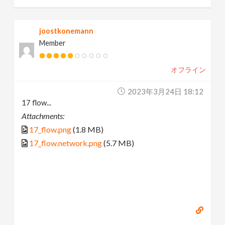
joostkonemann
Member
オフライン
2023年3月24日 18:12
17 flow...
Attachments:
17_flow.png
(1.8 MB)
17_flow.network.png
(5.7 MB)