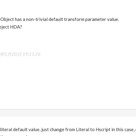
t Object has a non-trivial default transform parameter value.
Object HDA?
年5月20日 19:11:26
 literal default value, just change from Literal to Hscript in this case