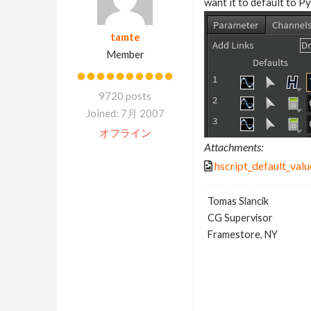
want it to default to P
tamte
Member
9720 posts
Joined: 7月 2007
オフライン
Attachments:
hscript_default_valu
Tomas Slancik
CG Supervisor
Framestore, NY