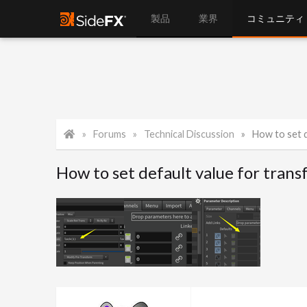
製品
業界
コミュニティ
Forums
Technical Discussion
How to set d
How to set default value for tran