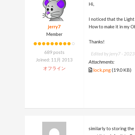
Hi,
I noticed that the Ligh
jerry7
How to make it in my 
Member
Thanks!
689 posts
Edited by jerry7 -
2023
Joined: 11月 2013
Attachments:
オフライン
lock.png
(19.0 KB)
similarly to storing the