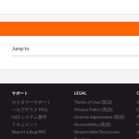
サポート
LEGAL
カスタマーサポート
Terms of Use (英語)
ヘルプデスク FAQ
Privacy Policy (英語)
C
H22 システム要件
License Agreement (英語)
P
ドキュメント
Accessibility (英語)
H
Report a Bug/RFE
Responsible Disclosure
I