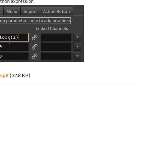
ython expression
e.gif
(32.8 KB)