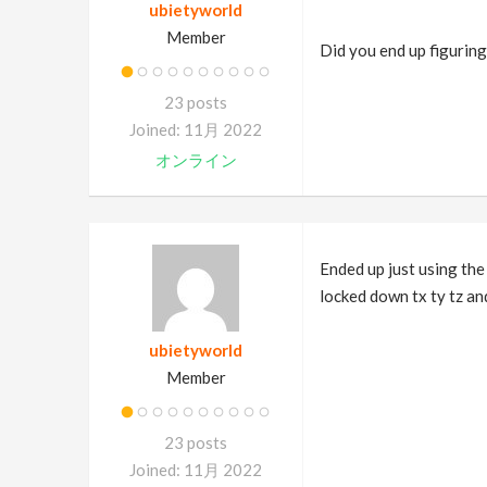
ubietyworld
Member
Did you end up figuring 
23 posts
Joined: 11月 2022
オンライン
Ended up just using the
locked down tx ty tz and
ubietyworld
Member
23 posts
Joined: 11月 2022