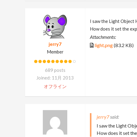
I saw the Light Object 
How does it set the ex
Attachments:
jerry7
light.png
(83.2 KB)
Member
689 posts
Joined: 11月 2013
オフライン
jerry7
I saw the Light Ob
How does it set th