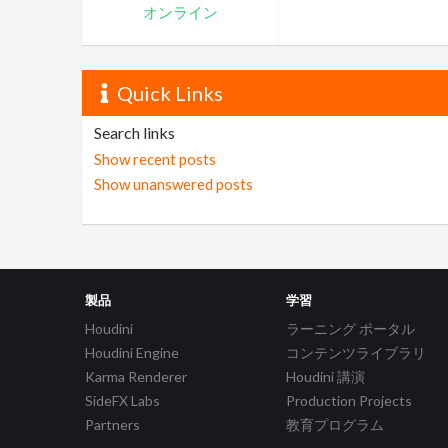
オンライン
Quick Links
Search links
Show recent posts
Show unanswered posts
製品
学習
Houdini
ラーニング ポータル
Houdini Engine
コンテンツライブラリ
Karma Renderer
Houdini 講演
SideFX Labs
Production Projects
Partners
教育プログラム