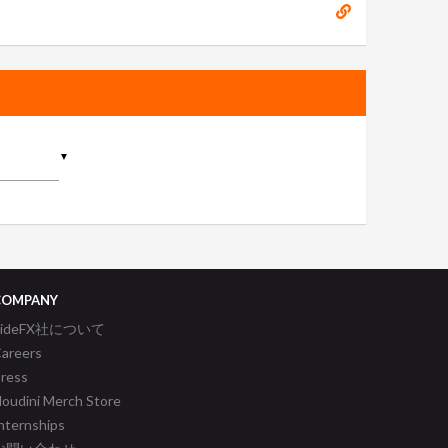
▼
COMPANY
SideFX社について
areers
ress
oudini Merch Store
nternships