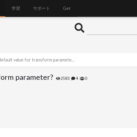
学習
サポート
Get
efault value for transform parameter?
sform parameter?
2583
4
0