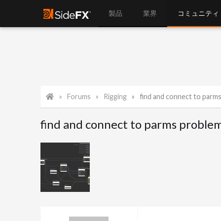
製品
業界
コミュニティ
Forums
Rigging
find and connect to parm
find and connect to parms proble