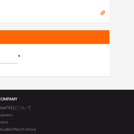
▼
COMPANY
SideFX社について
areers
ress
oudini Merch Store