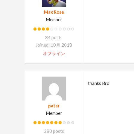
Max Rose
Member
84 posts
Joined: 10月 2018
オフライン
thanks Bro
patar
Member
280 posts