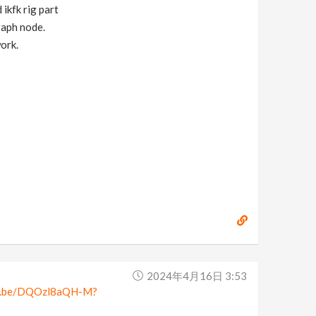
 ikfk rig part
raph node.
ork.
2024年4月16日 3:53
tu.be/DQOzl8aQH-M?