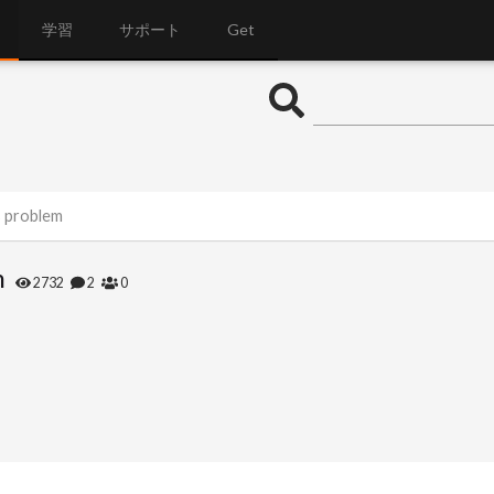
学習
サポート
Get
s problem
m
2732
2
0