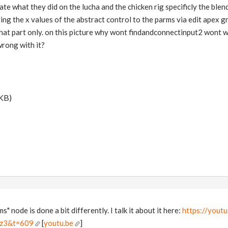
icate what they did on the lucha and the chicken rig specificly the blend
ng the x values of the abstract control to the parms via edit apex g
f that part only. on this picture why wont findandconnectinput2 wont w
rong with it?
 KB)
" node is done a bit differently. I talk it about it here:
https://you
z3&t=609
[
youtu.be
]