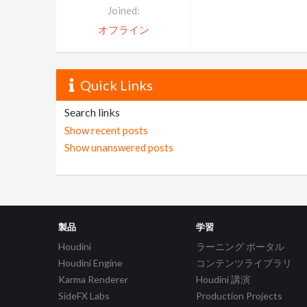
Joined:
オフライン
Quick Links
Search links
Show recent posts
Show unanswered posts
製品
学習
Houdini
ラーニング ポータル
Houdini Engine
コンテンツライブラリ
Karma Renderer
Houdini 講演
SideFX Labs
Production Projects