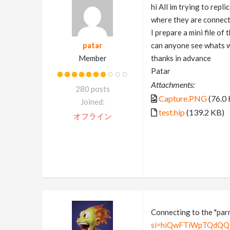
hi All im trying to repl
where they are connecti
I prepare a mini file o
patar
can anyone see whats w
Member
thanks in advance
Patar
Attachments:
280 posts
Capture.PNG
(76.0
Joined:
test.hip
(139.2 KB)
オフライン
Connecting to the "parms
si=hiQwFTiWpTQdQQ