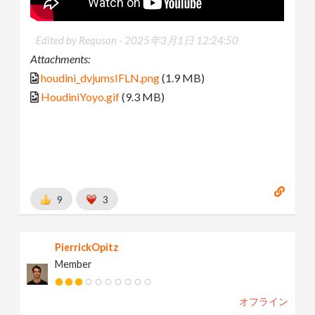
Edited by Requson -
2025年3月1日 12:24:50
Attachments:
houdini_dvjumsIFLN.png
(1.9 MB)
HoudiniYoyo.gif
(9.3 MB)
9
3
PierrickOpitz
Member
オフライン