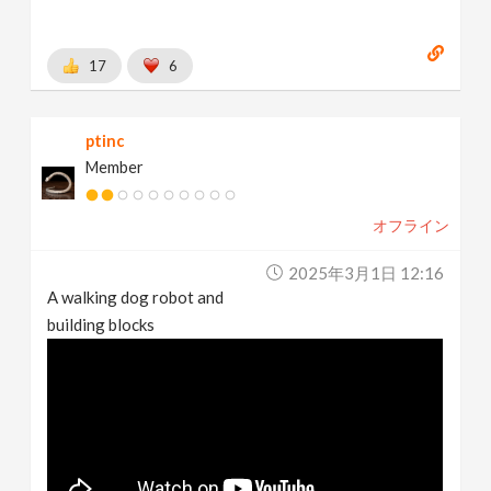
17
6
ptinc
Member
オフライン
2025年3月1日 12:16
A walking dog robot and
building blocks