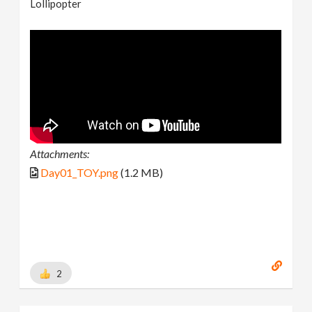
Lollipopter
Attachments:
Day01_TOY.png
(1.2 MB)
2