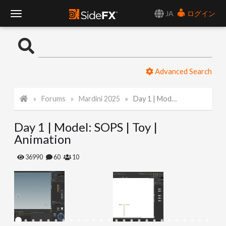
JA
ログイン
T
o
Advanced Search
g
Forums
Mardini 2025
Day 1 | Model: SOPS | Toy | Animation
g
Day 1 | Model: SOPS | Toy |
l
Animation
e
36990
60
10
N
a