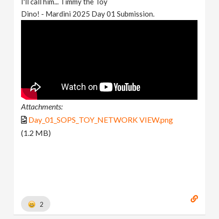
I'll call him... Timmy the Toy
Dino! - Mardini 2025 Day 01 Submission.
Attachments:
Day_01_SOPS_TOY_NETWORK VIEW.png
(1.2 MB)
2