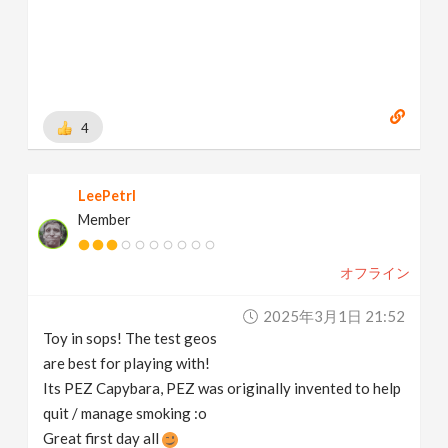
4
LeePetrl
Member
オフライン
2025年3月1日 21:52
Toy in sops! The test geos
are best for playing with!
Its PEZ Capybara, PEZ was originally invented to help
quit / manage smoking :o
Great first day all