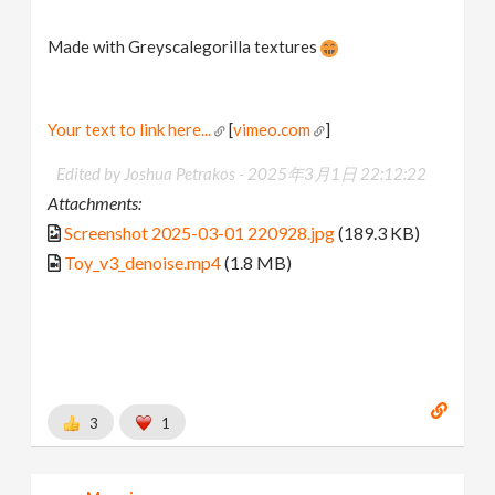
Made with Greyscalegorilla textures
Your text to link here...
[
vimeo.com
]
Edited by Joshua Petrakos -
2025年3月1日 22:12:22
Attachments:
Screenshot 2025-03-01 220928.jpg
(189.3 KB)
Toy_v3_denoise.mp4
(1.8 MB)
3
1