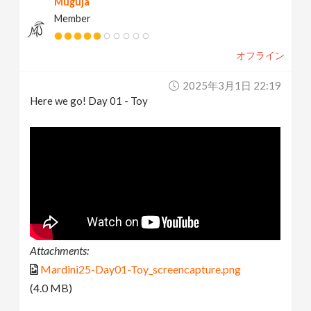
Muguja
Member
オフライン
2025年3月1日 22:19
Here we go! Day 01 - Toy
Attachments:
Mardini25-Day01-Toy_screencapture.png
(4.0 MB)