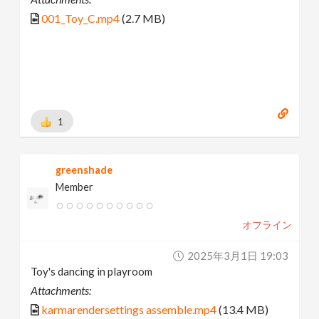
001_Toy_C.mp4
(2.7 MB)
1
greenshade
Member
オフライン
2025年3月1日 19:03
Toy's dancing in playroom
Attachments:
karmarendersettings assemble.mp4
(13.4 MB)