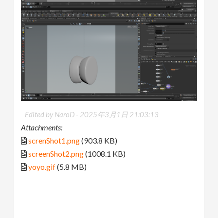
Edited by NaroD -
2025年3月1日 21:03:13
Attachments:
screnShot1.png
(903.8 KB)
screenShot2.png
(1008.1 KB)
yoyo.gif
(5.8 MB)