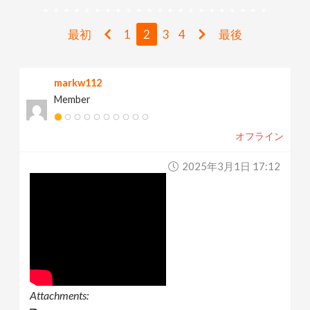
v
最初
1
2
3
4
最後
i
markw112
g
Member
a
オフライン
t
2025年3月1日 17:12
i
o
n
Attachments: