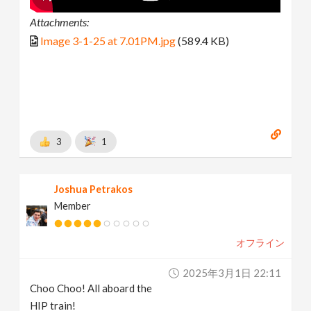
Attachments:
Image 3-1-25 at 7.01PM.jpg
(589.4 KB)
3
1
Joshua Petrakos
Member
オフライン
2025年3月1日 22:11
Choo Choo! All aboard the
HIP train!