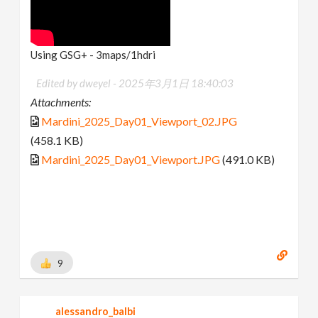
Using GSG+ - 3maps/1hdri
Edited by dweyel -
2025年3月1日 18:40:03
Attachments:
Mardini_2025_Day01_Viewport_02.JPG
(458.1 KB)
Mardini_2025_Day01_Viewport.JPG
(491.0 KB)
9
alessandro_balbi