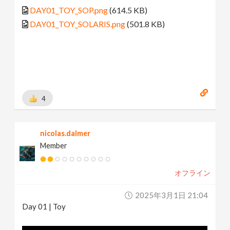
DAY01_TOY_SOP.png
(614.5 KB)
DAY01_TOY_SOLARIS.png
(501.8 KB)
4
nicolas.dalmer
Member
オフライン
2025年3月1日 21:04
Day 01 | Toy