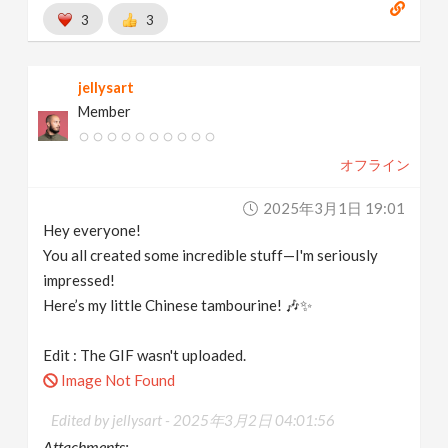
3
3
jellysart
Member
オフライン
2025年3月1日 19:01
Hey everyone!
You all created some incredible stuff—I'm seriously
impressed!
Here’s my little Chinese tambourine! 🎶✨
Edit : The GIF wasn't uploaded.
Image Not Found
Edited by jellysart -
2025年3月2日 04:01:56
Attachments: