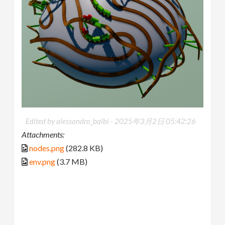
Edited by alessandro_balbi -
2025年3月2日 05:42:26
Attachments:
nodes.png
(282.8 KB)
env.png
(3.7 MB)