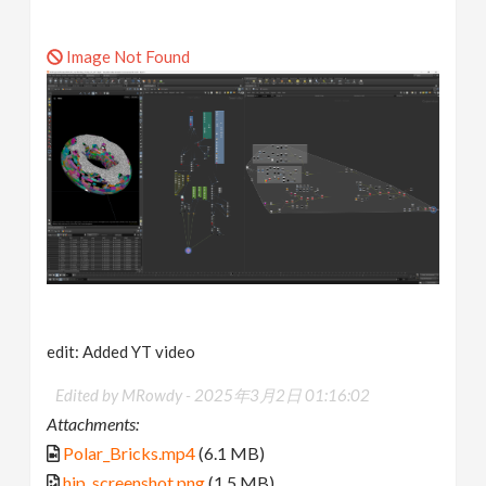
Image Not Found
edit: Added YT video
Edited by MRowdy -
2025年3月2日 01:16:02
Attachments:
Polar_Bricks.mp4
(6.1 MB)
hip_screenshot.png
(1.5 MB)