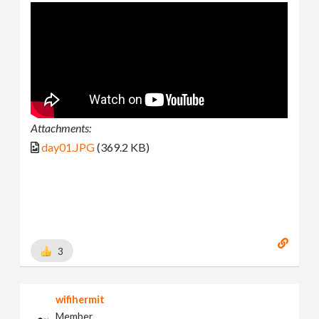
Attachments:
day01.JPG
(369.2 KB)
3
wifihermit
Member