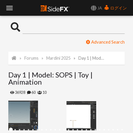
JA
ログイン
T
o
Advanced Search
g
Forums
Mardini 2025
Day 1 | Model: SOPS | Toy | Animation
g
Day 1 | Model: SOPS | Toy |
l
Animation
e
36928
60
10
N
a