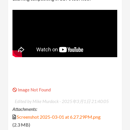
Image Not Found
Edited by Mike Murdock -
2025年3月1日 21:40:05
Attachments:
Screenshot 2025-03-01 at 6.27.29PM.png
(2.3 MB)