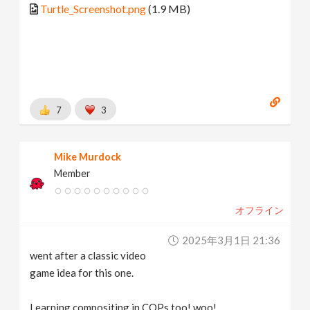
Turtle_Screenshot.png
(1.9 MB)
7
3
Mike Murdock
Member
オフライン
2025年3月1日 21:36
went after a classic video
game idea for this one.
Learning compositing in COPs too! woo!