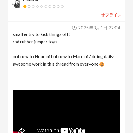
オフライン
2025年3月1日 22:04
small entry to kick things off!
rbd rubber jumper toys
not new to Houdini but new to Mardini / doing dailys.
awesome work in this thread from everyone