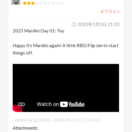
オフライン
2025年3月1日 21:33
2025 Mardini Day 01: Toy
Happy it's Mardini again! A little RBD/Flip sim to start
things off.
Edited by vg12000 -
2025年3月1日 21:43:21
Attachments: