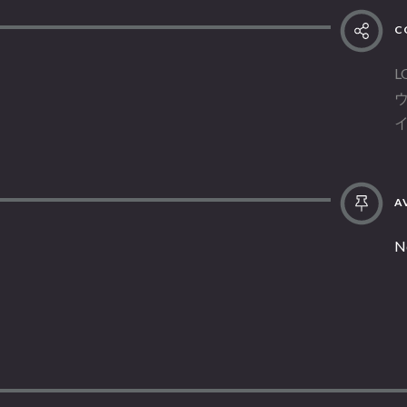
C
L
AV
N