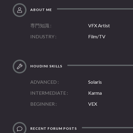
ABOUT ME
専門知識
VFX Artist
INDUSTRY
Film/TV
HOUDINI SKILLS
ADVANCED
Solaris
INTERMEDIATE
Karma
BEGINNER
VEX
RECENT FORUM POSTS