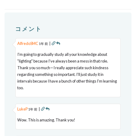
コメント
AlfredoSMC
|
1年 前
I'm going to gradually study all your knowledge about
"lighting" because I've always been a mess in that role.
Thank you so much—I really appreciate such kindness
regarding something so important. I’ll just study it in
intervals because I have a bunch of other things I'm learning
too.
LukeP
|
1年 前
Wow. This is amazing. Thank you!