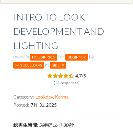
INTRO TO LOOK
DEVELOPMENT AND
LIGHTING
made in
for
by
HOUDINI 20.5
BEGINNER
at
MIGUEL LLERAS
SIDEFX
4.7/5
(14 responses)
Category
Lookdev
,
Karma
Posted
7月 31, 2025
総再生時間:
5時間 16分 30秒