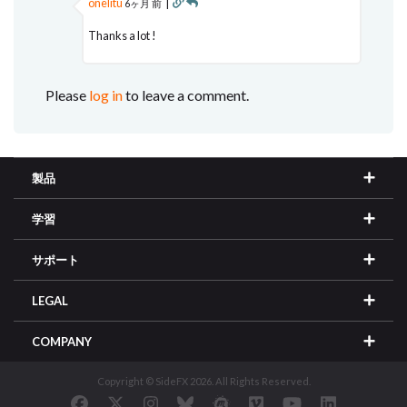
onelitu
|
6ヶ月 前
Thanks a lot !
Please
log in
to leave a comment.
製品
学習
サポート
LEGAL
COMPANY
Copyright © SideFX 2026. All Rights Reserved.