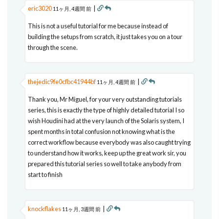
eric3020
|
11ヶ月, 4週間 前
This is not a useful tutorial for me because instead of
building the setups from scratch, it just takes you on a tour
through the scene.
thejedic9fe0cfbc41944bf
|
11ヶ月, 4週間 前
Thank you, Mr Miguel, for your very outstanding tutorials
series, this is exactly the type of highly detailed tutorial I so
wish Houdini had at the very launch of the Solaris system, I
spent months in total confusion not knowing what is the
correct workflow because everybody was also caught trying
to understand how it works, keep up the great work sir, you
prepared this tutorial series so well to take anybody from
start to finish
knockflakes
|
11ヶ月, 3週間 前