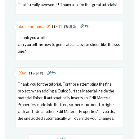
That is really awesome! Thänx a lot for this great tutorials!
abdulkarimnoah01
|
11ヶ月, 1週間 前
Thank you a lot!
can you tell me how to generate an aov for sheen like the sss
one?
_Xed_
|
11ヶ月 前
Thank you for the tutorial. For those attempting the final
project, when adding a Quick Surface Material inside the
material linker, it automatically inserts an 'Edit Material
Properties' node into the tree, so there's no need to right-
click and add another 'Edit Material Properties'. If you do,
the one added automatically will override your changes.