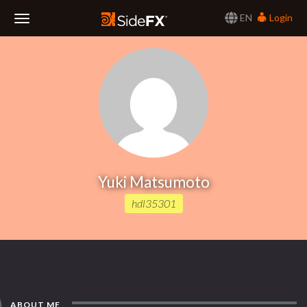
EN
Login
Toggle
Navigation
Yuki Matsumoto
hdl35301
ABOUT ME